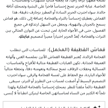
تمنحه مظهراً براقاً راقياً، ما يجعله مثالياً للسهرات والمناسبات
الخاصة. عباية الحرير تمنح إحساساً فاخراً على البشرة وتمنحكِ أناقة
خالدة. سواء اخترتِ الحرير السادة أو المطرز بزخارف دقيقة، هذا
القماش يعطيكِ إحساساً بالثراء والفخامة. إضافة إلى ذلك، هو قماش
يسمح بالجريان والتهوية، ويجعل من السهل ارتداؤه في جميع
الفصول، حتى في الأجواء الحارة. لمن تبحث عن التوازن المثالي بين
التراث والفخامة، يُعدّ الحرير اختياراً مميزاً لتصميم
عبايتكِ
.
للمناسبات التي تتطلب
قماش القطيفة (المخمل):
الفخامة الزائدة، يُعتبر القطيفة القماش الأبرز. بملمسه الغني وألوانه
العميقة الجذابة، تكون العبايات القطيفة مثالية للأفراح والمناسبات
المسائية وحفلات الزفاف. تمنح سماكته ونعومته دفئاً، وتجعله مثالياً
للأجواء الباردة، مع الحفاظ على لمسة الفخامة والرقي. سواء اخترت
التصميم البسيط أو أضفت لمسات من التطريز أو الترتر، سيبقى
القطيفة دائماً ملفتاً للنظر. يمنحكِ إحساساً بالفخامة الملكية ولهذا
تلجأ له الكثير من النساء لمناسباتهن الخاصة ليتركن انطباعاً لا يُنسى.