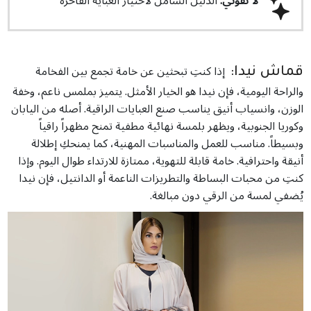
لا تفوتي:
الدليل الشامل لاختيار العباية الفاخرة
إذا كنتِ تبحثين عن خامة تجمع بين الفخامة
قماش نيدا:
والراحة اليومية، فإن نيدا هو الخيار الأمثل. يتميز بملمس ناعم، وخفة
الوزن، وانسياب أنيق يناسب صنع العبايات الراقية. أصله من اليابان
وكوريا الجنوبية، ويظهر بلمسة نهائية مطفية تمنح مظهراً راقياً
وبسيطاً. مناسب للعمل والمناسبات المهنية، كما يمنحكِ إطلالة
أنيقة واحترافية. خامة قابلة للتهوية، ممتازة للارتداء طوال اليوم. وإذا
كنتِ من محبات البساطة والتطريزات الناعمة أو الدانتيل، فإن نيدا
يُضفي لمسة من الرقي دون مبالغة.