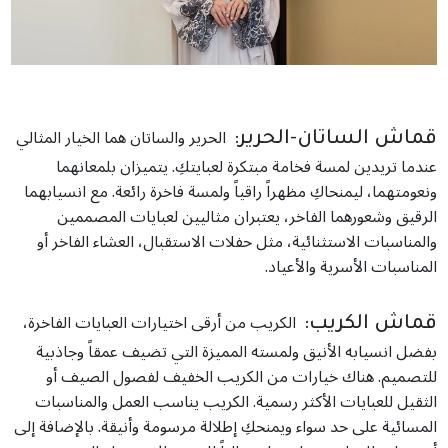
الحرير والساتان هما الخيار المثالي
قماش الساتان-الحرير:
عندما تريدين لمسة فخامة مبتكرة لعبايتكِ. يتميزان بلمعانهما
ونعومتهما، ليمنحاكِ مظهراً راقياً ولمسة فاخرة رائعة. مع انسيابهما
الرقيق وشعورهما الفاخر، يعتبران مثاليين لعبايات المصممين
والمناسبات الاستثنائية، مثل حفلات الاستقبال، العشاء الفاخر أو
المناسبات الأسرية والأعياد.
الكريب من أرقى اختيارات العبايات الفاخرة،
قماش الكريب:
بفضل انسيابه الأنيق ولمسته المميزة التي تضيف عمقاً وجاذبية
للتصميم. هناك خيارات من الكريب الخفيف لفصول الصيف أو
الثقيل للعبايات الأكثر رسمية. الكريب يناسب العمل والمناسبات
المسائية على حد سواء ويمنحكِ إطلالة مرسومة وأنيقة. بالإضافة إلى