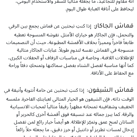
أنه مقاوم للتجاعيد، ما يجعله مثالياً للسفر والاستخدام اليومي،
ليحافظ على أناقة العباية طوال اليوم.
إذا كنتِ تبحثين عن قماش يجمع بين الرقي
قماش الجاكار:
والتحمل، فإن الجاكار هو خياركِ الأمثل. نقوشه المنسوجة تعطيه
طابعاً فاخراً ومميزاً بخلاف الأقمشة المطبوعة، حيث أن التصميمات
منسوجة في القماش نفسه لتدوم طويلاً. عبايات الجاكار مثالية
للإطلالات اللافتة، وخاصة في مناسبات الزفاف أو الحفلات الكبرى،
كما أنها مناسبة لفصل الشتاء بفضل سماكتها وتمنحكِ دفئاً وراحة
مع الحفاظ على الأناقة.
إذا كنتِ تبحثين عن خامة أنثوية وأنيقة في
قماش الشيفون:
الوقت ذاته، فإن الشيفون هو الخيار المثالي لعبايتكِ الفاخرة. ملمسه
الخفيف وشفافيته تمنحانه مظهراً رقيقاً مثالياً لمحبات الانسيابية
والرقة. كما يبرز جماله عند تنسيقه فوق أقمشة أخرى كالحرير أو
الساتان لمنح عمق وتميّز للإطلالة. هو أيضاً خيار رائع لمن تفضل
إدخال لمسات تطريز أو دانتيل أو خرز دقيق، ما يجعله حلاً رائعاً