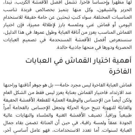
لها مظهراً وإحساساً فاخراً. تشمل أفضل الأقمشة الكريب، نيدا،
الحرير والشيفون، وكل منها يتميز بخصائص فريدة تناسب
المناسبات المختلفة. سواء كنتِ تبحثين عن خامة خفيفة للاستخدام
اليومي أو قماش غني وملمسه بارز لإطلالة مميزة، فإن اختيار
القماش المناسب يعزز من أناقة العباية وطول عمرها. في هذا الدليل،
سنستعرض أفضل الأقمشة المستخدمة في تصميم العبايات
الحصرية ودورها في منحها جاذبية خالدة.
أهمية اختيار القماش في العبايات
الفاخرة
قماش العباية الفاخرة ليس مجرد خامة— بل هو جوهر أناقتها وراحتها
عند الارتداء. فاختيار القماش بعناية يعزز ليس فقط من الشكل العام
ولكن أيضاً من الإحساس والوظيفة العملية للقطعة. الأقمشة الخفيفة
والقابلة للتهوية تتيح حرية الحركة وتجعل الإحساس بالفخامة أمراً
طبيعياً وراقياً. تضيف الأقمشة الغنية والملساء والنهايات عالية
الجودة عمقاً ولمسة راقية، في حين أن المتانة تضمن بقاء جمال
العباية لسنوات. أما تعدد الاستخدامات، فهو عامل أساسي آخر،