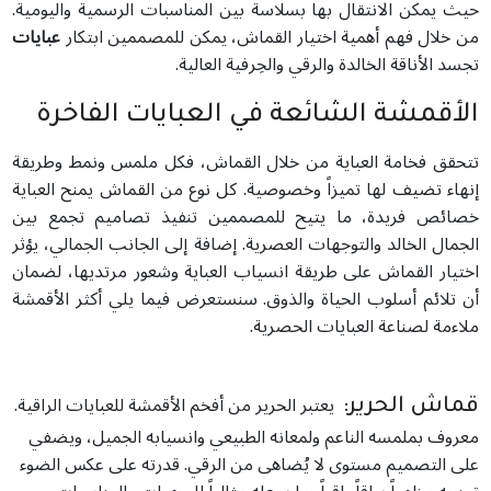
حيث يمكن الانتقال بها بسلاسة بين المناسبات الرسمية واليومية.
من خلال فهم أهمية اختيار القماش، يمكن للمصممين ابتكار
عبايات
تجسد الأناقة الخالدة والرقي والحِرفية العالية.
الأقمشة الشائعة في العبايات الفاخرة
تتحقق فخامة العباية من خلال القماش، فكل ملمس ونمط وطريقة
إنهاء تضيف لها تميزاً وخصوصية. كل نوع من القماش يمنح العباية
خصائص فريدة، ما يتيح للمصممين تنفيذ تصاميم تجمع بين
الجمال الخالد والتوجهات العصرية. إضافة إلى الجانب الجمالي، يؤثر
اختيار القماش على طريقة انسياب العباية وشعور مرتديها، لضمان
أن تلائم أسلوب الحياة والذوق. سنستعرض فيما يلي أكثر الأقمشة
ملاءمة لصناعة العبايات الحصرية.
يعتبر الحرير من أفخم الأقمشة للعبايات الراقية.
قماش الحرير:
معروف بملمسه الناعم ولمعانه الطبيعي وانسيابه الجميل، ويضفي
على التصميم مستوى لا يُضاهى من الرقي. قدرته على عكس الضوء