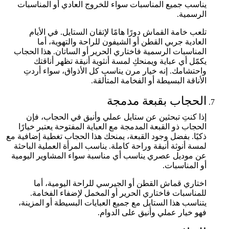
يناسب جميع المناسبات سواء للخروج العادي أو المناسبات
الرسمية.
تلعب خامة القماش دورًا هامًا لإتقان الستايل. في الأيام
العادية جربي القطن أو الشيفون للراحة والتهوية، أما
المناسبات الرسمية فاختاري الحرير أو الساتان. هذا الحجاب
يكمّل أي عباية ويمنحكِ لمسة أنثوية أنيقة تظهر أناقتك
واحتشامك. إنه خيار مرن يناسب كل الأذواق، سواء أردتِ
الأناقة البسيطة أو الفخامة المتألقة.
الحجاب بقبعة مدمجة
إذا كنتِ تبحثين عن ستايل عملي وأنيق في الحجاب، فإن
الحجاب ذو القبعة المدمجة مع العباية المفتوحة يعتبر خيارًا
ذكيًا. بفضل وجود القبعة، يمنحك هذا الحجاب تغطية إضافية مع
لمسة أنوثة أنيقة وراحة كاملة. يناسب المرأة العملية الباحثة
عن موديل عصري يناسب أي مناسبة سواء المشاوير اليومية
أو المناسبات.
اختاري قماش القطن أو الجيرسي للراحة اليومية، أما
للمناسبات فاختاري الحرير أو المخمل لإضفاء الفخامة.
يتناسب هذا الستايل مع جميع العبايات البسيطة أو المزينة،
فهو خيار عملي وأنيق على الدوام.