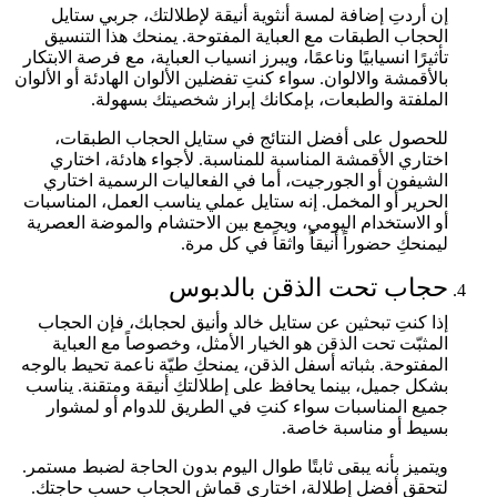
إن أردتِ إضافة لمسة أنثوية أنيقة لإطلالتك، جربي ستايل
الحجاب الطبقات مع العباية المفتوحة. يمنحك هذا التنسيق
تأثيرًا انسيابيًا وناعمًا، ويبرز انسياب العباية، مع فرصة الابتكار
بالأقمشة والالوان. سواء كنتِ تفضلين الألوان الهادئة أو الألوان
الملفتة والطبعات، بإمكانك إبراز شخصيتك بسهولة.
للحصول على أفضل النتائج في ستايل الحجاب الطبقات،
اختاري الأقمشة المناسبة للمناسبة. لأجواء هادئة، اختاري
الشيفون أو الجورجيت، أما في الفعاليات الرسمية اختاري
الحرير أو المخمل. إنه ستايل عملي يناسب العمل، المناسبات
أو الاستخدام اليومي، ويجمع بين الاحتشام والموضة العصرية
ليمنحكِ حضوراً أنيقاً واثقاً في كل مرة.
حجاب تحت الذقن بالدبوس
إذا كنتِ تبحثين عن ستايل خالد وأنيق لحجابك، فإن الحجاب
المثبّت تحت الذقن هو الخيار الأمثل، وخصوصاً مع العباية
المفتوحة. بثباته أسفل الذقن، يمنحكِ طيّة ناعمة تحيط بالوجه
بشكل جميل، بينما يحافظ على إطلالتكِ أنيقة ومتقنة. يناسب
جميع المناسبات سواء كنتِ في الطريق للدوام أو لمشوار
بسيط أو مناسبة خاصة.
ويتميز بأنه يبقى ثابتًا طوال اليوم بدون الحاجة لضبط مستمر.
لتحقق أفضل إطلالة، اختاري قماش الحجاب حسب حاجتك.