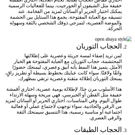
خفيفة مثل الشيفون أو الجورجيت، بينما للفعاليات الرسمية
يمكنك اختيار الحرير أو الساتان لمزيد من الفخامة. عند
تنسيقه مع العباية المفتوحة، يجمع هذا الستايل بين الحشمة
والموضة العصرية، لتمزجي ذوقك الشخصي بالثقة وسهولة
الحركة.
الحجاب التوربان
لمن تريد إضفاء لمسة جريئة وعصرية على إطلالتها
المحتشمة، حجاب التوربان مع العباية المفتوحة هو الخيار
الأمثل. يتميز هذا النمط بأنه أنيق وعصري، ليمنحك حضورًا
واثقًا ولافتًا. سواء كانت عبايتك بخطوط بسيطة أو تطريز راقٍ،
يمنحك التوربان إطلالة متقنة وعصرية ترتقي بمظهرك.
هذا الأسلوب مرن جدًا. لإطلالة يومية عصرية، اختاري أقمشة
خفيفة مثل القطن أو الجيرسي، فهي مريحة وسهلة الارتداء
طوال اليوم. وفي المناسبات، اختاري الحرير أو الساتان لمزيد
من الرقي والجاذبية. سواء توجهتِ لاجتماع عملي أو فعالية
اجتماعية أو مناسبة رسمية، هذا التنسيق سيمنحك الثقة
والرقي العصري.
الحجاب الطبقات