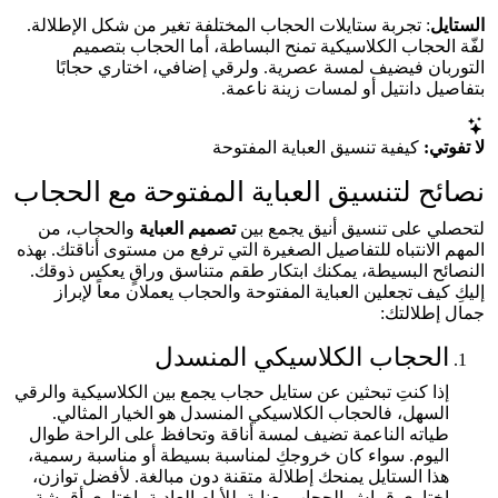
الستايل
: تجربة ستايلات الحجاب المختلفة تغير من شكل الإطلالة.
لفّة الحجاب الكلاسيكية تمنح البساطة، أما الحجاب بتصميم
التوربان فيضيف لمسة عصرية. ولرقي إضافي، اختاري حجابًا
بتفاصيل دانتيل أو لمسات زينة ناعمة.
لا تفوتي:
كيفية تنسيق العباية المفتوحة
نصائح لتنسيق العباية المفتوحة مع الحجاب
لتحصلي على تنسيق أنيق يجمع بين
تصميم العباية
والحجاب، من
المهم الانتباه للتفاصيل الصغيرة التي ترفع من مستوى أناقتك. بهذه
النصائح البسيطة، يمكنك ابتكار طقم متناسق وراقٍ يعكس ذوقك.
إليكِ كيف تجعلين العباية المفتوحة والحجاب يعملان معاً لإبراز
جمال إطلالتك:
الحجاب الكلاسيكي المنسدل
إذا كنتِ تبحثين عن ستايل حجاب يجمع بين الكلاسيكية والرقي
السهل، فالحجاب الكلاسيكي المنسدل هو الخيار المثالي.
طياته الناعمة تضيف لمسة أناقة وتحافظ على الراحة طوال
اليوم. سواء كان خروجكِ لمناسبة بسيطة أو مناسبة رسمية،
هذا الستايل يمنحك إطلالة متقنة دون مبالغة. لأفضل توازن،
اختاري قماش الحجاب بعناية. للأيام العادية، اختاري أقمشة