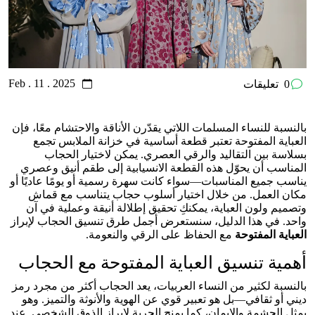
Feb . 11 . 2025
0
تعليقات
بالنسبة للنساء المسلمات اللاتي يقدّرن الأناقة والاحتشام معًا، فإن
العباية المفتوحة تعتبر قطعة أساسية في خزانة الملابس تجمع
بسلاسة بين التقاليد والرقي العصري. يمكن لاختيار الحجاب
المناسب أن يحوّل هذه القطعة الانسيابية إلى طقم أنيق وعصري
يناسب جميع المناسبات—سواء كانت سهرة رسمية أو يومًا عاديًا أو
مكان العمل. من خلال اختيار أسلوب حجاب يتناسب مع قماش
وتصميم ولون العباية، يمكنكِ تحقيق إطلالة أنيقة وعملية في آن
واحد. في هذا الدليل، سنستعرض أجمل طرق تنسيق الحجاب لإبراز
العباية المفتوحة
مع الحفاظ على الرقي والنعومة.
أهمية تنسيق العباية المفتوحة مع الحجاب
بالنسبة لكثير من النساء العربيات، يعد الحجاب أكثر من مجرد رمز
ديني أو ثقافي—بل هو تعبير قوي عن الهوية والأنوثة والتميز. وهو
يمثل الحشمة والإيمان، كما يمنح الحرية لإبراز الذوق الشخصي. عند