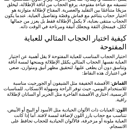
تنسيقه مع عباءة مفتوحة، يرفع الحجاب من أناقة الإطلالة، ليخلق
مزيجًا متناغمًا بين التقليد والعصرية. المفتاح لإطلالة متوازنة هو
اختيار حجاب يتناغم مع قماش وقصّة وتفاصيل العباية. عندما يكون
الحجاب منتقى بعناية، لا يكمل الإطلالة فقط بل يعزز من جمالها
ككل، فيمنحكِ الثقة ويجعلك أنيقة ومرتاحة في الوقت ذاته.
كيفية اختيار الحجاب المثالي للعباية
المفتوحة
اختيار الحجاب المناسب للعباية المفتوحة لا يقل أهمية عن اختيار
العباية نفسها. الحجاب المثالي يكمّل الإطلالة ويمنحها لمسة أناقة
وتناسق دون أن يطغى عليها. لتحقيق مظهر أنيق ومتوازن، ضعي
في اعتبارك هذه النقاط:
القماش
: الأقمشة الخفيفة مثل الشيفون أو الجورجيت مناسبة
للاستخدام اليومي، حيث توفر الراحة وسهولة الانسكاب. للمناسبات
الرسمية، اختاري الأقمشة الفاخرة مثل الحرير أو الساتان لإطلالة
راقية.
اللون
: العبايات ذات الألوان الحيادية مثل الأسود أو البيج أو الأبيض،
تتناسب مع حجاب بارز اللون لإضافة لمسة لافتة. أما إذا كانت
العباية ملونة أو مزخرفة، فالألوان الحيادية للحجاب تحافظ على
الانسجام.