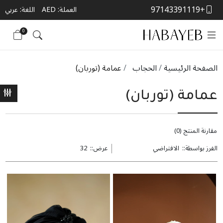
+97143391119
العملة:
AED
اللغة: عربي
0
الصفحة الرئيسية
الحجاب
عمامة (توربان)
عمامة (توربان)
مقارنة المنتج (0)
الفرز بواسطة::
عرض::