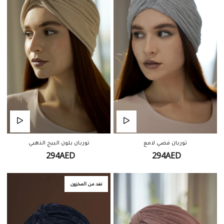
توربان فضي لامع
توربان بلون البيج الذهبي
294AED
294AED
نفد من المخزون