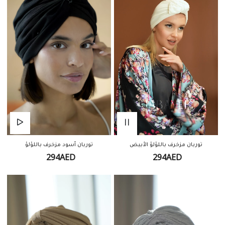
توربان مزخرف باللؤلؤ الأبيض
توربان أسود مزخرف باللؤلؤ
294AED
294AED