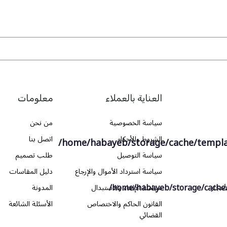
العناية بالعملاء
معلومات
سياسة الخصوصية
من نحن
الشروط والأحكام
اتصل بنا
/home/habayeb/storage/cache/templ
سياسة التوصيل
طلب تصميم
سياسة استرداد الأموال والإرجاع
دليل المقاسات
/home/habayeb/storage/cache
أحجار
سياسة الإلغاء والاستبدال
المدونة
القانون الحاكم والاختصاص
الأسئلة الشائعة
القضائي