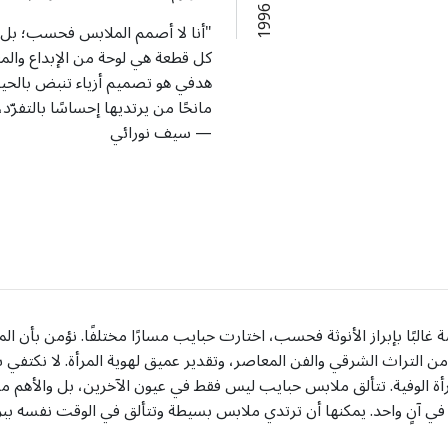
أ
س
س
ت
ع
ا
م
1
9
9
"أنا لا أصمم الملابس فحسب؛ بل أخل
كل قطعة هي لوحة من الإبداع والمع
هدفي هو تصميم أزياء تنبض بالحياة
مانحًا من يرتديها إحساسًا بالتفرّد،
— سيف نورائي
غالبًا بإبراز الأنوثة فحسب، اختارت حبايب مسارًا مختلفًا. نؤمن بأن
 التراث الشرقي والفن المعاصر، وتقدير عميق لهوية المرأة. لا نكتفي بت
أة الوفية. تتألق ملابس حبايب ليس فقط في عيون الآخرين، بل والأهم من 
في آنٍ واحد. يمكنها أن ترتدي ملابس بسيطة وتتألق في الوقت نفسه ببر