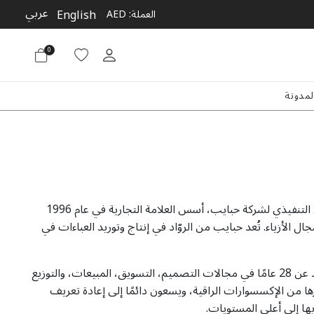
عربي
English
العملة:
AED
0
لمدونة
سيف الله نورائي، المالك والرئيس التنفيذي لشركة حبايب، أسس العلامة التجارية في عام 1996
ثر من 30 عامًا في مجال الأزياء. تُعد حبايب من الروّاد في إنتاج وتوريد العباءات في
يتمتّع فريق إدارة حبايب بخبرة تزيد عن 28 عامًا في مجالات التصميم، التسويق، المبيعات، والتوزيع
ها من الإكسسوارات الراقية، ويسعون دائمًا إلى إعادة تعريف
بها إلى أعلى المستويات.