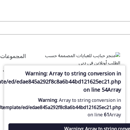
المجموعات
جميع العبايات
Warning
: Array to string conversion in
مع أكثر من 28 عامًا من الخبرة في تصميم
عباية مفتوحة
أقمشة العبايات العربية، يقدّم لك متجرنا
ate/ed/edae845a292f8c8a6b44bd121625ec21.php
الإلكتروني في دبي فرصة فريدة لتصميم
on line
54
Array
عباية سوداء
عباياتك المصممة حسب الطلب، مع الاختيار
عباية فاخرة
Warning
: Array to string conversion in
من مجموعة من الأقمشة الأنيقة والفاخرة.
/template/ed/edae845a292f8c8a6b44bd121625ec21.php
عباية مرصعة بال
on line
61
Array
عباية مطرزة
Warning
: Array to string conv