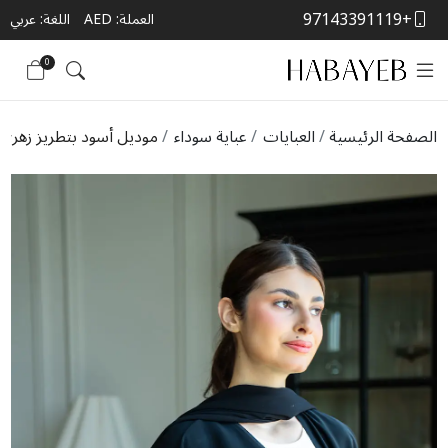
+97143391119
العملة:
AED
اللغة: عربي
0
الصفحة الرئيسية
العبايات
عباية سوداء
موديل أسود بتطريز زهري 