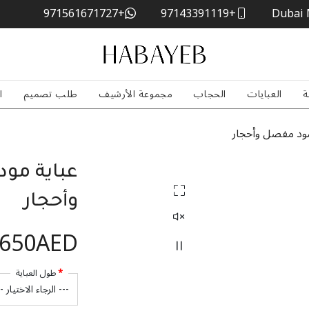
+971561671727
+97143391119
Dubai 
ة
العبايات
الحجاب
مجموعة الأرشيف
طلب تصميم
ا
سود مفصل وأحجار
عباية مو
وأحجار
,650AED
طول العباية