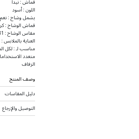
قماش :
نيدا
اللون :
أسود
يشمل وشاح :
نعم
قماش الوشاح :
كر
مقاس الوشاح :
 81
العناية بالملابس :
ت
مناسب لـ :
لكل ال
متعدد الاستخداما
الزفاف
وصف المنتج
دليل المقاسات
التوصيل والإرجاع