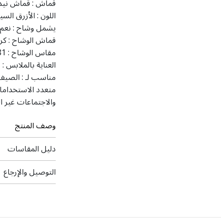
قماش :
قماش نيدا
اللون :
الأزرق السي
يشمل وشاح :
نعم
قماش الوشاح :
كر
مقاس الوشاح :
 81
العناية بالملابس :
ت
مناسب لـ :
الصيف
متعدد الاستخداما
والاجتماعات غير ا
وصف المنتج
دليل المقاسات
التوصيل والإرجاع