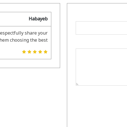
Habayeb
respectfully share your
them choosing the best.