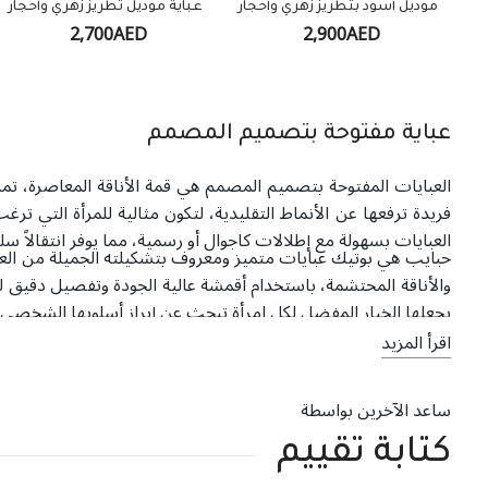
موديل أسود بتطريز زهري وأحجار
عباية موديل تطريز زهري وأحجار
2,700AED
2,900AED
عباية مفتوحة بتصميم المصمم
العبايات المفتوحة بتصميم المصمم هي قمة الأناقة المعاصرة، تم
فريدة ترفعها عن الأنماط التقليدية، لتكون مثالية للمرأة التي ت
العبايات بسهولة مع إطلالات كاجوال أو رسمية، مما يوفر انتقالاً سلسا
حبايب هي بوتيك عبايات متميز ومعروف بتشكيلته الجميلة من العبا
والأناقة المحتشمة، باستخدام أقمشة عالية الجودة وتفصيل دقيق لخل
يجعلها الخيار المفضل لكل امرأة تبحث عن إبراز أسلوبها الشخصي م
اقرأ المزيد
ساعد الآخرين بواسطة
كتابة تقييم