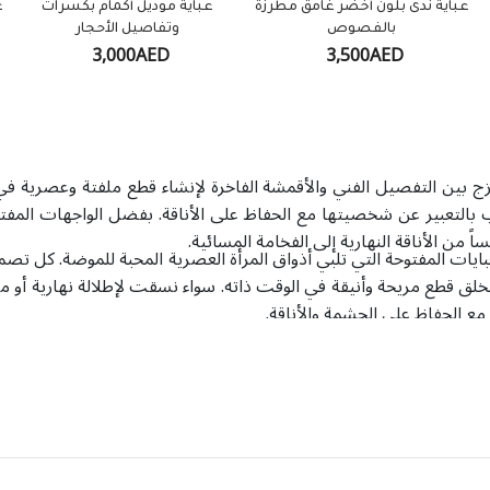
عباية ندى بلون أخضر غامق مطرزة
عباية موديل أكمام بكسرات
ع
بالفصوص
وتفاصيل الأحجار
3,000AED
3,500AED
زج بين التفصيل الفني والأقمشة الفاخرة لإنشاء قطع ملفتة وعصرية ف
رغب بالتعبير عن شخصيتها مع الحفاظ على الأناقة. بفضل الواجهات المفت
ً من الأناقة النهارية إلى الفخامة المسائية.
يات المفتوحة التي تلبي أذواق المرأة العصرية المحبة للموضة. كل تصم
ق قطع مريحة وأنيقة في الوقت ذاته. سواء نسقت لإطلالة نهارية أو مسائ
ع الحفاظ على الحشمة والأناقة.