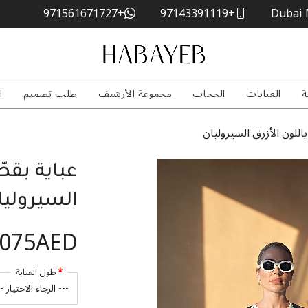
+971561671727
+97143391119
Dubai 
ة
العبايات
الحجاب
مجموعة الأرشيف
طلب تصميم
ا
اللون الأزرق السيروليان
عباية بقص
السيروليا
,075AED
طول العباية