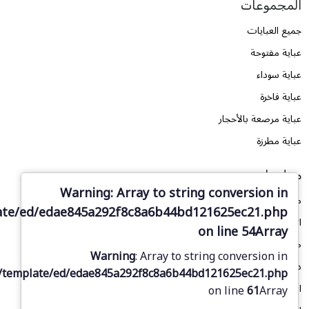
المجموعات
جميع العبايات
عباية مفتوحة
عباية سوداء
عباية فاخرة
عباية مرصعة بالأحجار
عباية مطرزة
معلومات
Warning
: Array to string conversion in
من نحن
ate/ed/edae845a292f8c8a6b44bd121625ec21.php
اتصل بنا
on line
54
Array
طلب تصميم
Warning
: Array to string conversion in
دليل المقاسات
/template/ed/edae845a292f8c8a6b44bd121625ec21.php
المدونة
on line
61
Array