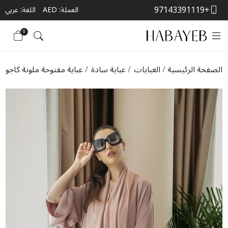
+97143391119
العملة:
AED
اللغة: عربي
0
الصفحة الرئيسية
العبايات
عباية سادة
عباية مفتوحة ملونة كاجوال