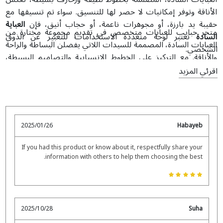
الأناقة وتوفر إمكانيات لا حصر لها للتنسيق. سواء تم تنسيقها مع
حقيبة يد بارزة، أو مجوهرات ناعمة، أو حجاب أنيق، فإن
العباية
متجر حبايب للعبايات متخصص في تقديم مجموعة مختارة من
السادة
تعتبر لوحة متعددة الاستخدامات للتعبير عن الذوق
العبايات السادة، المصممة للسيدات اللاتي يفضلن البساطة والراحة
الشخصي.
والأناقة. مع التركيز على الخطوط الانسيابية والتصاميم البسيطة،
تمنحك
تصاميم العبايات
لدينا خيارات تنسيق لا نهائية لكل مناسبة؛
اقرئي المزيد
سواء كنت تستعدين لحضور مناسبة خاصة أو ترغبين في إطلالة
أنيقة وعملية يومية. في
متجر العبايات
لدينا، ستجدين باقة من
الألوان الحيادية والدرجات الناعمة التي تجمع بين الرقي الكلاسيكي
وأحدث اتجاهات الأزياء المحتشمة المعاصرة.
2025/01/26
Habayeb
If you had this product or know about it, respectfully share your
information with others to help them choosing the best.
2025/10/28
Suha