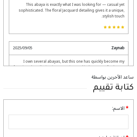
This abaya is exactly what I was looking for — casual yet
sophisticated. The floral Jacquard detailing gives it a unique,
stylish touch.
2025/09/05
Zaynab
I own several abayas, but this one has quickly become my
favorite. The tailoring is so precise, and it drapes perfectly. You
can tell it was made with care and passion.
ساعد الآخرين بواسطة
كتابة تقييم
2025/08/28
Salma
الاسم:
My daughter wore this abaya to her graduation, and it was so
emotional seeing her shine in it. Thank you for creating such
meaningful designs