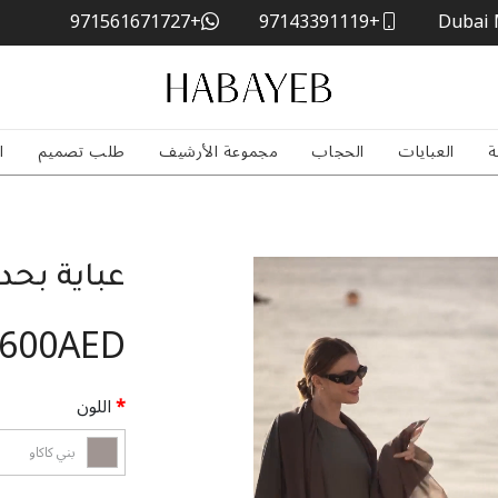
+971561671727
+97143391119
Dubai 
ة
العبايات
الحجاب
مجموعة الأرشيف
طلب تصميم
ا
عباية بحدو
,600AED
اللون
بني كاكاو