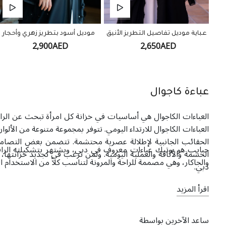
عباية موديل تفاصيل التطريز الأنيق
موديل أسود بتطريز زهري وأحجار
2,900AED
2,650AED
عباءة كاجوال
العباءات الكاجوال هي أساسيات في خزانة كل امرأة تبحث عن الراحة
العباءات الكاجوال للارتداء اليومي. تتوفر بمجموعة متنوعة من الألوا
الحقائب الجانبية لإطلالة عصرية محتشمة. تتضمن بعض التصاميم ت
حبايب هو بوتيك عباءات معروف في دبي، ويشتهر بتشكيلته الراقية
الحشمة والأناقة والعملية اليومية. ولمن ترغب في تجديد خزانته
والجاكار، وهي مصممة للراحة والمرونة لتناسب كلاً من الاستخدام ا
دبي.
اقرأ المزيد
ساعد الآخرين بواسطة