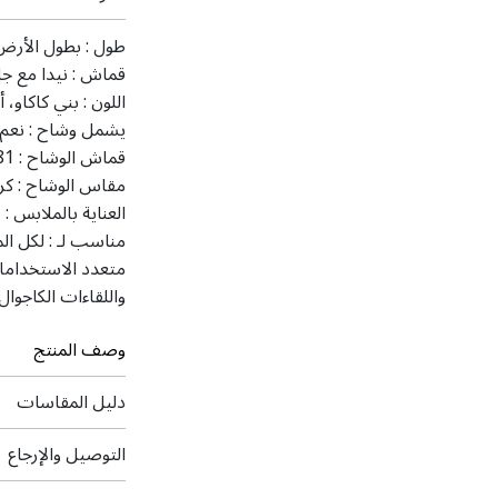
طول :
بطول الأرض
قماش :
نيدا مع جا
اللون :
بني كاكاو،
يشمل وشاح :
نعم
قماش الوشاح :
 81
مقاس الوشاح :
كر
العناية بالملابس :
ت
مناسب لـ :
لكل ال
متعدد الاستخداما
واللقاءات الكاجوال
وصف المنتج
دليل المقاسات
التوصيل والإرجاع