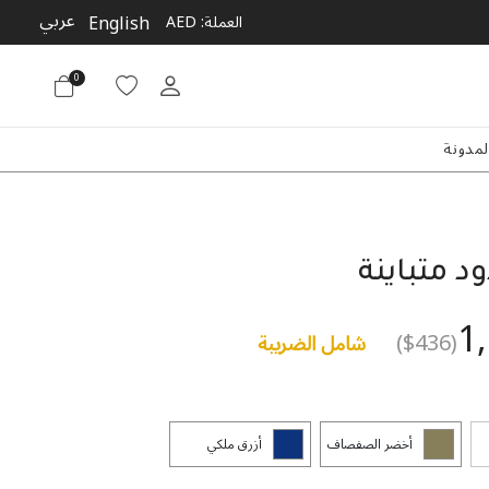
عربي
English
العملة:
AED
0
لمدونة
د متباينة
1
($436)
شامل الضريبة
أخضر الصفصاف
أزرق ملكي