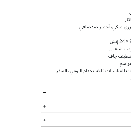
كار
 أزرق ملكي، أخضر صفصافي
‎24 × إنش
يب شيفون
نظیف جاف
مواسم
ت للمناسبات :
للاستخدام اليومي، السفر