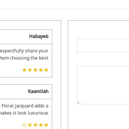
Habayeb
respectfully share your
them choosing the best.
Kaamilah
 floral jacquard adds a
akes it look luxurious.