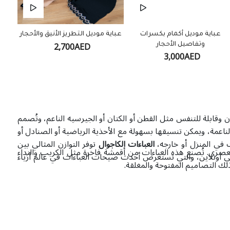
عباية موديل أكمام بكسرات
عباية موديل التطريز الأنيق والأحجار
2,700AED
وتفاصيل الأحجار
3,000AED
 وقابلة للتنفس مثل القطن أو الكتان أو الجيرسيه الناعم، وتُصمم
 الناعمة، ويمكن تنسيقها بسهولة مع الأحذية الرياضية أو الصنادل أو
 في المنزل أو خارجه،
العباءات الكاجوال
توفر التوازن المثالي بين
عصري. تُصنع هذه العباءات من أقمشة فاخرة مثل الكريب والنداء
دبي أونلاين، والتي تستعرض أحدث صيحات العباءات في عالم أزياء
لك التصاميم المفتوحة والمغلقة.