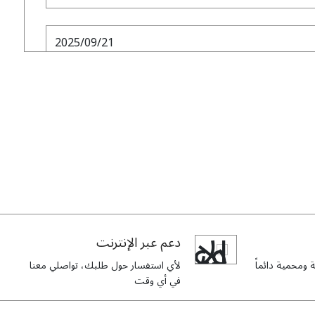
2025/09/21
It’s perfect for work and formal gatherings, p
2025/07/24
I ordered this style of abaya in cocoa brown c
and I’m truly happy with my choice. It’s very
great whenever I wear it. The fabric quality is re
دعم عبر الإنترنت
a wonderful feel. It
ومحمية دائماً
لأي استفسار حول طلبك، تواصلي معنا
في أي وقت