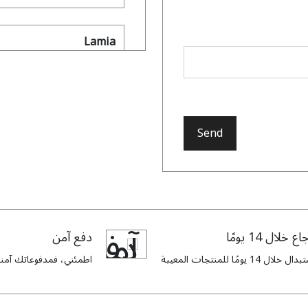
Lamia
rofessional yet stylish.
Send
Nayla
olor for everyday wear,
 comfortable, and I feel
ally excellent and gives
اع خلال 14 يومًا
دفع آمن
’s perfect for daily use!
ل خلال 14 يومًا للمنتجات المعيبة
اطمئني، فمدفوعاتك آمنة 