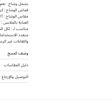
يشمل وشاح :
نعم
قماش الوشاح :
كر
مقاس الوشاح :
 81
العناية بالملابس :
ت
مناسب لـ :
لكل ال
متعدد الاستخداما
واللقاءات غير الرس
وصف المنتج
دليل المقاسات
التوصيل والإرجاع