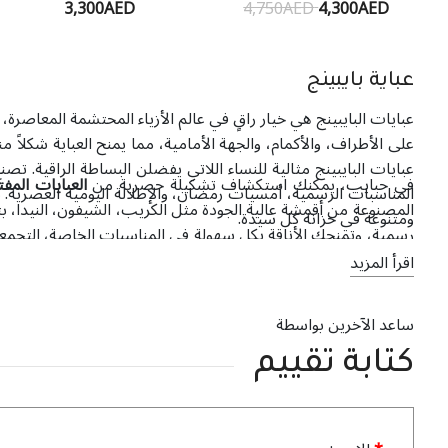
3,300AED
4,750AED
4,300AED
عباية بايبينج
عبايات البايبينج هي خيار راقٍ في عالم الأزياء المحتشمة المعاصرة
على الأطراف، والأكمام، والجهة الأمامية، مما يمنح العباية شكلاً 
عبايات البايبينج مثالية للنساء اللاتي يفضلن البساطة الراقية. ت
في حبايب، يمكنك استكشاف تشكيلة حصرية من
العبايات المفت
المناسبات الرسمية، أمسيات رمضان، والإطلالة اليومية العصرية. 
المصنوعة من أقمشة عالية الجودة مثل الكريب، الشيفون، النيدا،
ومتنوعة في خزانة كل سيدة.
رسمية، وتمنحك الأناقة بكل سهولة في المناسبات الخاصة، التجمعات
شراء
تصاميم العباية أونلاين
من حبايب سهلاً ومليئاً بالثقة والأناقة.
اقرأ المزيد
ساعد الآخرين بواسطة
كتابة تقييم