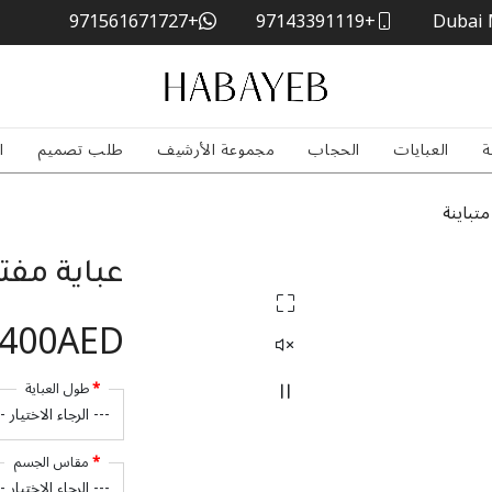
+971561671727
+97143391119
Dubai 
ة
العبايات
الحجاب
مجموعة الأرشيف
طلب تصميم
ا
تباينة
عباية مفت
,400AED
طول العباية
مقاس الجسم