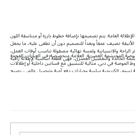
الإطلالة العامة. يتم تصميمها بإضافة خطوط بارزة أو متناسقة اللون
صيل الأنيقة تضيف عمقاً وبعداً للتصميم دون أن تطغى عليه، ما يجعل
وفر الراحة والانسيابية ولمسة نهائية مصقولة تناسب أوقات العمل،
لموضة المحتشمة العصرية. العلامة متخصصة في العبايات الفخمة
لحشمة الخالدة والتفصيل العصري، فهي قطعة أساسية لإطلالة راقية
 الموضة في دبي. مثالية للتنسيق مع فساتين داخلية أو إطلالات
جربة تسوق إلكترونية سلسة وخيارات دفع آمنة وتوصيل عالمي، يصبح