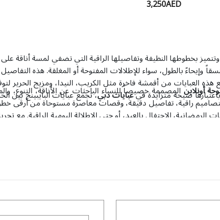
3,250AED
، وتتميز بخطوطها النظيفة وتفاصيلها الراقية التي تضفي لمسة أناقة على 
منسقاً وإيحاءً بالطول، سواء للإطلالات المفتوحة أو المغلقة. هذه التفا
صنع هذه العبايات من أقمشة فاخرة مثل الكريب، النيدا، ومزيج الحرير لت
وحة أونلاين
المصممة خصيصاً للنساء الباحثات عن الأناقة، التنوع، وا
باعتبارها صيحة متزايدة في
عبايات دبي
، تجمع عبايات البايبينج بين ا
 بتصاميم راقية، تفاصيل دقيقة، وقصات معاصرة مستوحاة من أرقى خطوط
 الرمضانية، الاحتفال بالعيد، أو حتى الإطلالة اليومية الراقية. مع ت