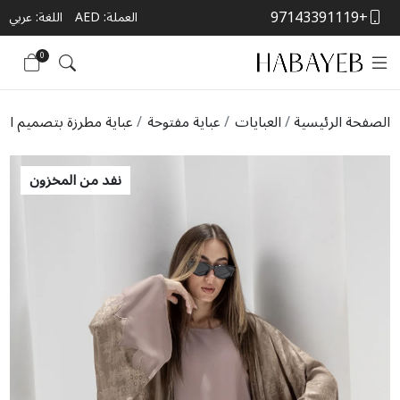
+97143391119
العملة:
AED
اللغة: عربي
0
الصفحة الرئيسية
العبايات
عباية مفتوحة
عباية مطرزة بتصميم ا
نفد من المخزون