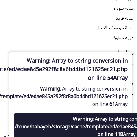
عباية سوداء
عباية فاخرة
عباية مرصعة بالأحجار
عباية مطرزة
معلومات
Warning
: Array to string conversion in
من نحن
ate/ed/edae845a292f8c8a6b44bd121625ec21.php
اتصل بنا
on line
54
Array
طلب تصميم
Warning
: Array to string conversion in
دليل المقاسات
/template/ed/edae845a292f8c8a6b44bd121625ec21.php
المدونة
on line
61
Array
الأسئلة الشائعة
Warning
: Array to string co
/home/habayeb/storage/cache/template/ed/edae84
on line
118
Array
© 2025 متجر حبايب الإلكتروني للعبايات. جميع الحقوق محفوظة لـ