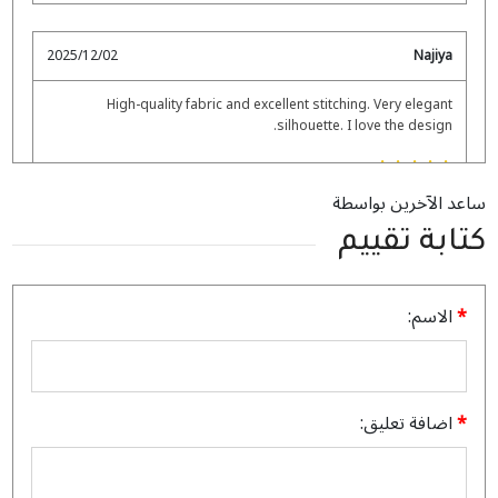
2025/12/02
Najiya
High-quality fabric and excellent stitching. Very elegant
silhouette. I love the design.
ساعد الآخرين بواسطة
Amnah
كتابة تقييم
2025/11/23
Very soft fabric and beautiful finishing. The pastel brown shade
الاسم:
gives such a warm, graceful look.
اضافة تعليق:
2025/09/05
Naseema
I love that it’s lightweight but still feels very high-end. Perfect for
layering with jewelry or statement handbags.