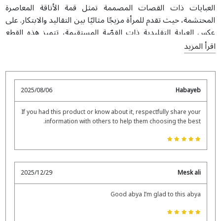
العبايات ذات القصات المصممة تمثل قمة الأناقة المعاصرة
المحتشمة، حيث تقدم للمرأة مزيجًا مثاليًا بين التقاليد والابتكار. على
عكس العباية التقليدية ذات القصّة المستقيمة، تتميز هذه القطع
بتفصيل مميز وحواف غير متناظرة وتصاميم بطبقات وقصات
اقرأ المزيد
إبداعية تعزز من الأناقة والراحة معًا. غالبًا ما تُصنع من أقمشة فاخرة
مثل الشيفون، أو الكريب أو الساتان، وقد تتزين بتطريزات دقيقة أو
حواف جريئة أو تناسقات ألوان عصرية تضيف لجمالها العام. بعض
2025/08/06
Habayeb
العبايات ذات القصات المصممة، بما في ذلك
العبايات المفتوحة
،
مثالية للسيدات اللواتي يرغبن في لفت الأنظار بإطلالة تعكس
If you had this product or know about it, respectfully share your
الاحتشام والأناقة بنفس الوقت، لتنقل المرأة بثقة بين مناسباتها
information with others to help them choosing the best.
اليومية والرسمية. هذا المزج بين الحرفية الراقية والتصميم الفني
يجعل من عباية القصات المصممة قطعة أساسية لكل من تقدر
التفرد والرقي في خزانتها.
2025/12/29
Mesk ali
Good abya I’m glad to this abya