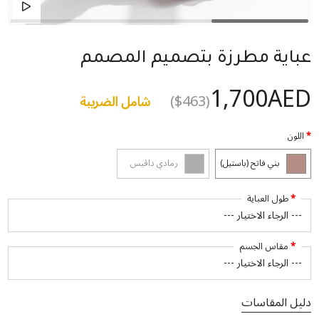
عباية مطرزة بتصميم المصمم
1,700AED
($463)
شامل الضريبة
اللون
بني فاتح (باستيل)
رمادي داڤيس
طول العباية
مقاس الجسم
دليل المقاسات