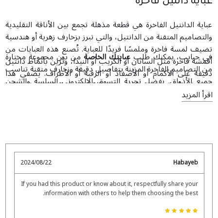
عباية دانتيل فاخرة
عباية الدانتيل الفاخرة هي قطعة مذهلة تجمع بين الأناقة التقليدية
والتصاميم المتقنة من الدانتيل، والتي تبرز بزخارف زهرية أو هندسية
تضيف لمسة فاخرة وملمسًا فريدًا للعباية. تُصنع هذه العبايات من
في حبايب، يمكنك طلب
عبايتك الخاصة
من بين مجموعة مختارة
أقمشة فاخرة مثل الساتان أو الكريب أو النيدا، وتُزين بأنماط دانتيل
من التصاميم الفاخرة المزينة بتفاصيل دقيقة وزخارف متقنة تناسب
دقيقة على الأكمام أو الأصفاد أو الرقبة أو الأطراف. يضفي هذا
جميع الأذواق. بفضل تجربة التسوق الإلكتروني السلسة والشحن
الدانتيل الأنيق مظهرًا رائعًا يجعل
عباية الدانتيل الفاخرة
خيارًا مثاليًا
العالمي، يجعل متجر حبايب للعبايات من السهل عليك اكتشاف
اقرأ المزيد
للمناسبات الرسمية.
عبايات عربية حصرية وراقية تناسب ذوقك وأسلوبك الفريد.
2024/08/22
Habayeb
If you had this product or know about it, respectfully share your
information with others to help them choosing the best.