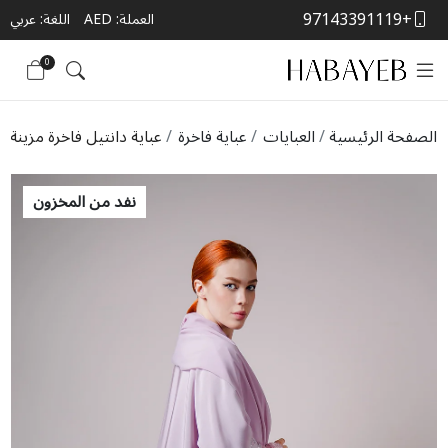
+97143391119
العملة:
AED
اللغة: عربي
0
الصفحة الرئيسية
العبايات
عباية فاخرة
عباية دانتيل فاخرة مزينة ب
نفد من المخزون