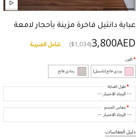
عباية دانتيل فاخرة مزينة بأحجار لامعة
3,800AED
($1,034)
شامل الضريبة
اللون
وردي فاتح (باستيل)
رمادي فاتح
طول العباية
مقاس الجسم
دليل المقاسات