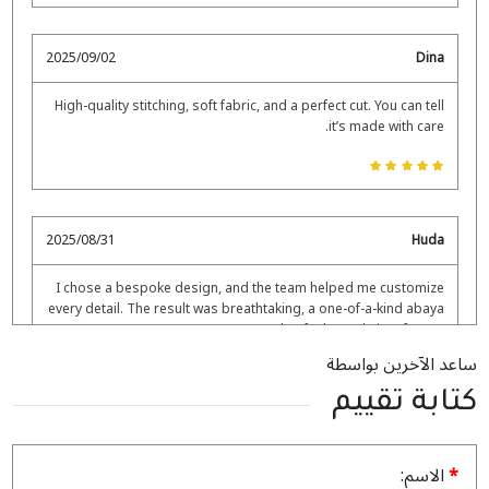
2025/09/02
Dina
High-quality stitching, soft fabric, and a perfect cut. You can tell
it’s made with care.
2025/08/31
Huda
I chose a bespoke design, and the team helped me customize
every detail. The result was breathtaking, a one-of-a-kind abaya
that feels made just for me.
ساعد الآخرين بواسطة
كتابة تقييم
2025/08/13
sadaf
الاسم: