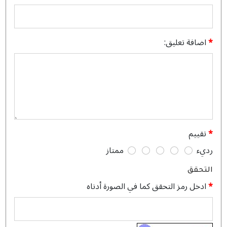
I purchased the pastel pink version of this abaya, and it’s
absolutely gorgeous! The embroidery is exquisite, the crepe
fabric is soft and high-quality, and the stitching is flawless. It’s
clear that this is a truly luxurious piece.
اضافة تعليق:
تقييم
رديء
ممتاز
التحقق
ادخل رمز التحقق كما في الصورة أدناه