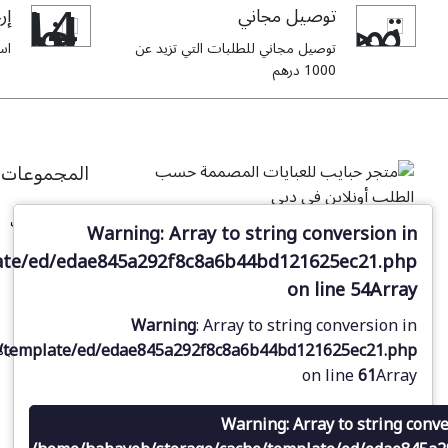
توصيل مجاني
إرج
توصيل مجاني للطلبات التي تزيد عن
استبدا
1000 درهم
المجموعات
جميع العبايات
Warning
: Array to string conversion in
مع أكثر من 28 عامًا من الخبرة في تصميم
عباية مفتوحة
أقمشة العبايات العربية، يقدّم لك متجرنا
ate/ed/edae845a292f8c8a6b44bd121625ec21.php
الإلكتروني في دبي فرصة فريدة لتصميم
on line
54
Array
عباية سوداء
عباياتك المصممة حسب الطلب، مع الاختيار
عباية فاخرة
Warning
: Array to string conversion in
من مجموعة من الأقمشة الأنيقة والفاخرة.
/template/ed/edae845a292f8c8a6b44bd121625ec21.php
عباية مرصعة بال
on line
61
Array
عباية مطرزة
Warning
: Array to string conv