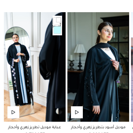
موديل أسود بتطريز زهري وأحجار
عباية موديل تطريز زهري وأحجار
ع