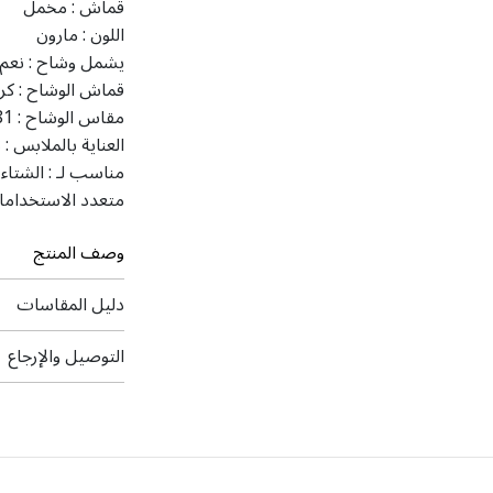
قماش :
مخمل
اللون :
مارون
يشمل وشاح :
نعم
قماش الوشاح :
كر
مقاس الوشاح :
 81
العناية بالملابس :
ت
مناسب لـ :
الشتاء
متعدد الاستخداما
وصف المنتج
دليل المقاسات
التوصيل والإرجاع