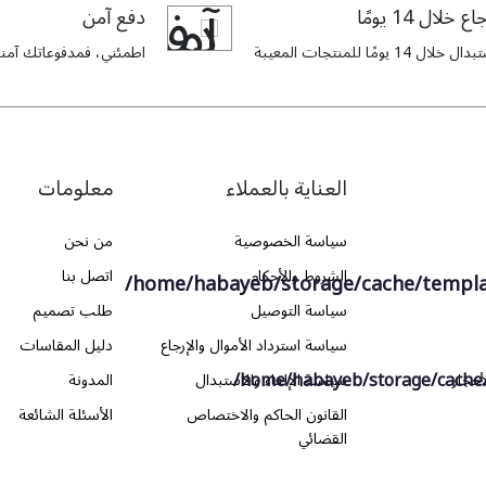
اع خلال 14 يومًا
دفع آمن
ل خلال 14 يومًا للمنتجات المعيبة
اطمئني، فمدفوعاتك آمنة 
العناية بالعملاء
معلومات
سياسة الخصوصية
من نحن
الشروط والأحكام
اتصل بنا
/home/habayeb/storage/cache/templ
سياسة التوصيل
طلب تصميم
سياسة استرداد الأموال والإرجاع
دليل المقاسات
/home/habayeb/storage/cache
أحجار
سياسة الإلغاء والاستبدال
المدونة
القانون الحاكم والاختصاص
الأسئلة الشائعة
القضائي