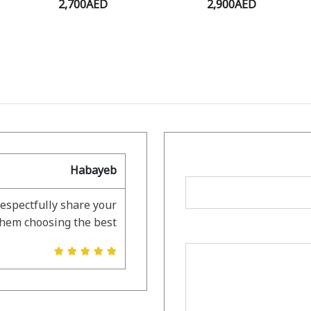
2,700AED
2,900AED
Habayeb
respectfully share your
them choosing the best.