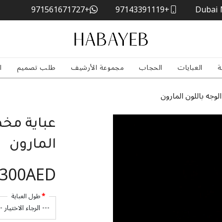
+971561671727
+97143391119
Dubai 
ة
العبايات
الحجاب
مجموعة الأرشيف
طلب تصميم
ا
وجه باللون المارون
عباية مخم
المارون
,300AED
طول العباية