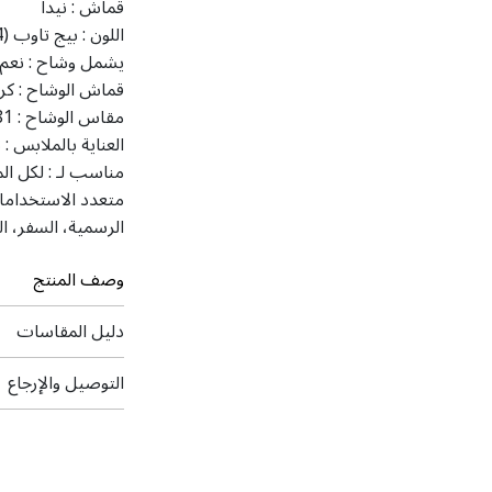
قماش :
نيدا
اللون :
بيج تاوب (N-4)
يشمل وشاح :
نعم
قماش الوشاح :
كر
مقاس الوشاح :
 81
العناية بالملابس :
ت
مناسب لـ :
لكل ال
متعدد الاستخداما
الرسمية، السفر، ا
وصف المنتج
دليل المقاسات
التوصيل والإرجاع