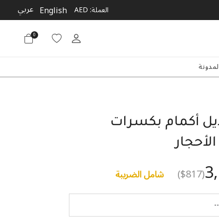
عربي
English
العملة:
AED
0
لمدونة
يل أكمام بكسرات
لأحجار
3
($817)
شامل الضريبة