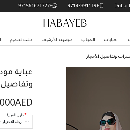
+971561671727
+97143391119
Dubai 
ة
العبايات
الحجاب
مجموعة الأرشيف
طلب تصميم
ا
كسرات وتفاصيل الأحجار
عباية مود
وتفاصيل ا
,000AED
طول العباية