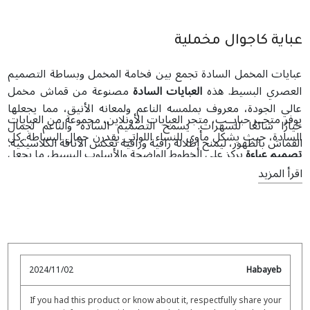
عباية كاجوال مخملية
عبايات المخمل السادة تجمع بين فخامة المخمل وبساطة التصميم
العصري البسيط. هذه
العبايات السادة
مصنوعة من قماش مخمل
عالي الجودة، معروف بملمسه الناعم ولمعانه الأنيق، مما يجعلها
يوفر متجــر حبايــب، متجر العبايات الأونلاين، مجموعة من العبايات
خيارًا شائعًا للسهرات. يسمح التصميم السادة والناعم لجمال
السادة، حيث يشكل مأوى للنساء اللواتي يقدرن جمال البساطة. كل
القماش بالظهور، ليمنح إطلالة راقية وراقية تعكس الأناقة الكلاسيكية.
تصميم عباءة
يركز على الخطوط الواضحة والأسلوب البسيط، ما يجعل
العبايات السادة متعددة الاستخدامات لمناسبات متنوعة. يقدم متجر
اقرأ المزيد
العبايات
دبي عباءة
مجموعة منتقاة يدويًا من العبايات عالية الجودة
المصنوعة من أقمشة فاخرة لضمان الراحة والمتانة.
2024/11/02
Habayeb
If you had this product or know about it, respectfully share your