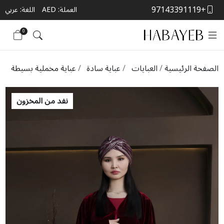
+97143391119
العملة:
AED
اللغة: عربي
0
الصفحة الرئيسية
العبايات
عباية سادة
عباية مخملية بسيطة
نفد من المخزون