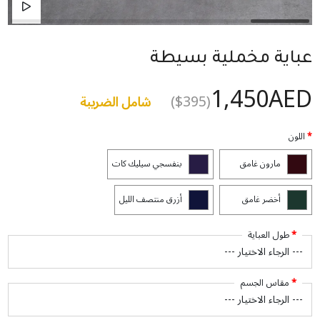
عباية مخملية بسيطة
1,450AED
($395)
شامل الضريبة
اللون
مارون غامق
بنفسجي سيليك كات
أخضر غامق
أزرق منتصف الليل
طول العباية
مقاس الجسم