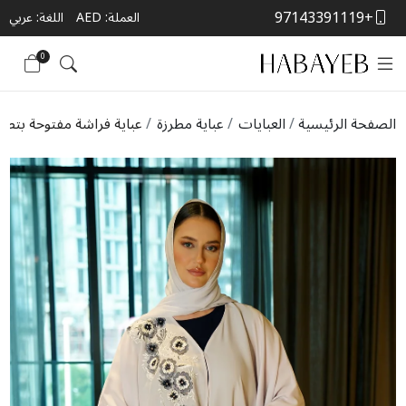
+97143391119
العملة:
AED
اللغة: عربي
0
الصفحة الرئيسية
العبايات
عباية مطرزة
عباية فراشة مفتوحة بتطري