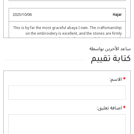
2025/10/06
Hajar
This is by far the most graceful abaya I own. The craftsmanship
on the embroidery is excellent, and the stones are firmly
placed. It flows beautifully when I walk.
ساعد الآخرين بواسطة
كتابة تقييم
2025/08/02
Lamis
الاسم:
My butterfly abaya just arrived, and it’s truly beautiful. The Nida
fabric is much higher quality than ordinary fabrics. The
embroidery on the dress is incredibly delicate and stunning.
The soft light purple color is also very unique and special.
Although the price was a bit high, it was definitely worth buying.
اضافة تعليق: