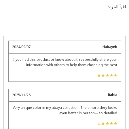
باستخدام خيوط معدنية أو خرز أو تدريجات ألوان ناعمة. هذا الأسلوب
تعرض
تصاميم العبايات
مجموعة من أساليب التطريز التي تضفي
اقرأ المزيد
الفريد يجعل
عباية تطريز الفراشة
خياراً مثالياً للمناسبات الخاصة.
جمالاً وسحراً على التصاميم التقليدية. إذا كنتِ تبحثين عن مظهر
ناعم وأنيق أو قطعة مميزة مع تفاصيل مطرزة، فإن مجموعات
العبايات
لدينا تلبي جميع الأذواق.
2024/09/07
Habayeb
If you had this product or know about it, respectfully share your
information with others to help them choosing the best.
2025/11/26
Rabia
Very unique color in my abaya collection. The embroidery looks
even better in person—so detailed.