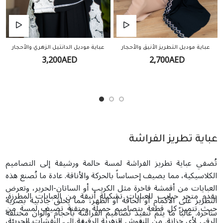
عباية موديل التطريز الأنيق والأحجار
عباية موديل الدانتيل الزهري والأحجار
3,200AED
2,700AED
عباية تطريز الفراشة
تُضفي عباية تطريز الفراشة لمسة حالمة ورشيقة إلى التصاميم
الكلاسيكية، مما يضيف إحساساً بالحركة والأناقة. عادة ما تُصنع هذه
العبايات من أقمشة فاخرة مثل الكريب أو الساتان-الحرير، وتعرض
يقدم متجر حبايب للعبايات تشكيلة أنيقة من العبايات المطرزة،
التطريز على الأكمام أو الحافة أو الظهر، مما يخلق جاذبية بصرية
حيث تتميز كل قطعة بتصاميم جميلة ومتقنة تضيف لمسة من
ساحرة. غالباً ما يتم تنفيذ تصاميم الفراشة بأحجام وألوان مختلفة
الرقي لأي خزانة. من النقوش الزهرية الرقيقة إلى النقشات الجريئة،