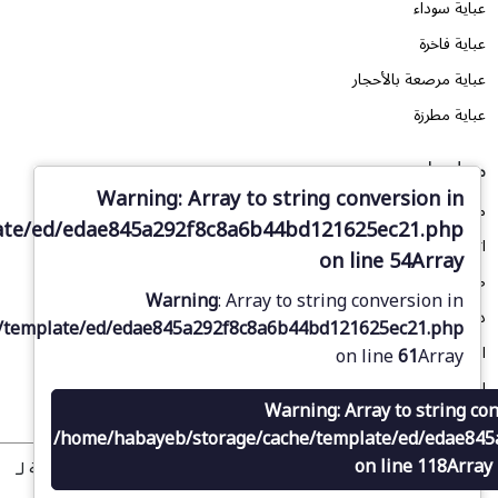
عباية سوداء
عباية فاخرة
عباية مرصعة بالأحجار
عباية مطرزة
معلومات
Warning
: Array to string conversion in
من نحن
ate/ed/edae845a292f8c8a6b44bd121625ec21.php
اتصل بنا
on line
54
Array
طلب تصميم
Warning
: Array to string conversion in
دليل المقاسات
/template/ed/edae845a292f8c8a6b44bd121625ec21.php
المدونة
on line
61
Array
الأسئلة الشائعة
Warning
: Array to string co
/home/habayeb/storage/cache/template/ed/edae84
on line
118
Array
© 2025 متجر حبايب الإلكتروني للعبايات. جميع الحقوق محفوظة لـ
.
Retrina