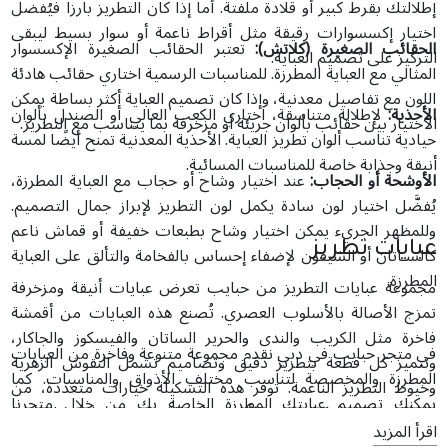
إطلالتك بقرط كبير أو قلادة ملفتة. أما إذا كان التطريز بارزاً فيُفضل
اختيار إكسسوارات رقيقة مثل أقراط ناعمة أو سوار بسيط ليبقى
الحقائب الصغيرة (كلاتش):
تعتبر الحقائب الصغيرة الإكسسوار
التركيز على تصميم العباية.
المثالي مع العباية المطرزة. للمناسبات الرسمية اختاري حقائب هادئة
اللون مع تفاصيل معدنية، وإذا كان تصميم العباية أكثر بساطة يمكن
الأحذية:
لإطلالة متناسقة، اختاري الكعب العالي أو الصندل بألوان
الاختيار بين حقائب بألوان جريئة أو مزخرفة بما يتناسب مع التطريز.
حيادية تناسب ألوان تطريز العباية. الأحذية المعدنية تمنح أيضًا لمسة
أنيقة وجذابة خاصة للمناسبات المسائية.
الأوشحة أو الحجاب:
عند اختيار وشاح أو حجاب مع العباية المطرزة،
يُفضَّل اختيار لون سادة يكمل لون التطريز لإبراز جمال التصميم.
وللمظهر الجريء يمكن اختيار وشاح بطبعات خفيفة أو قماش ناعم
عبايات تطريز
كالسـاتان أو الشيفون لإضفاء إحساس بالفخامة والتألق على العباية
المطرزة.
مجموعة عبايات التطريز من حبايب تعرض عبايات أنيقة ومزخرفة
تمزج الأصالة بالأسلوب العصري. تُصنع هذه العبايات من أقمشة
فاخرة مثل الكريب والندى والحرير الساتان والفيسكوز والجاكار،
في متجر حبايب في دبي نقدم مجموعة متنوعة وفاخرة من العبايات
وتتميز كل قطعة بتطريز دقيق وتصاميم تشمل النقوش الزهرية
المطرزة والمخصصة لتناسب مختلف الأذواق والمناسبات. كما
وخيوط التطريز الناعمة. توفر هذه التشكيلة خيارات متعددة، من
يمكنك تصميم عبايتك المطرزة الخاصة بك من خلال متجرنا
العبايات الكلاسيكية ذات الأكمام الطويلة إلى التصاميم الحديثة
الإلكتروني، حيث نوفر تشكيلة واسعة من الأقمشة الفاخرة مع
اقرأ المزيد
المفتوحة من الأمام، وكلها مُزيَّنة بتطريز متقن على الأكمام والصدر