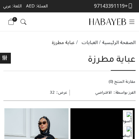
+97143391119
العملة:
AED
اللغة: عربي
0
الصفحة الرئيسية
العبايات
عباية مطرزة
عباية مطرزة
مقارنة المنتج (0)
الفرز بواسطة::
عرض::