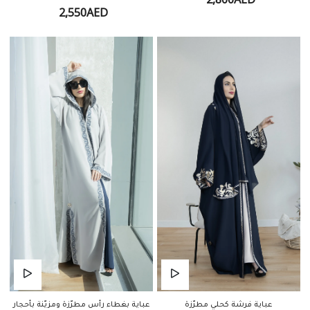
2,800AED
2,550AED
عباية فرشة كحلي مطرّزة
عباية بغطاء رأس مطرّزة ومزيّنة بأحجار