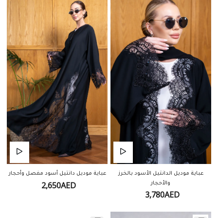
عباية موديل الدانتيل الأسود بالخرز
عباية موديل دانتيل أسود مفصل وأحجار
2,650AED
والأحجار
3,780AED