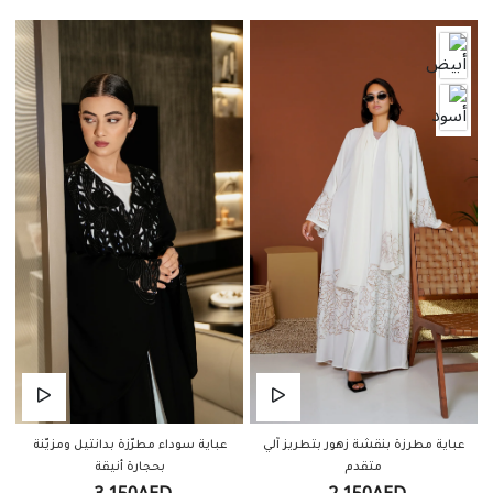
عباية مطرزة بنقشة زهور بتطريز آلي
عباية سوداء مطرّزة بدانتيل ومزيّنة
متقدم
بحجارة أنيقة