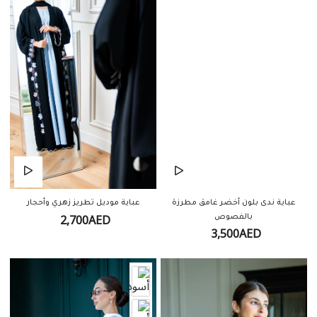
عباية ندى بلون أخضر غامق مطرزة
عباية موديل تطريز زهري وأحجار
2,700AED
بالفصوص
3,500AED