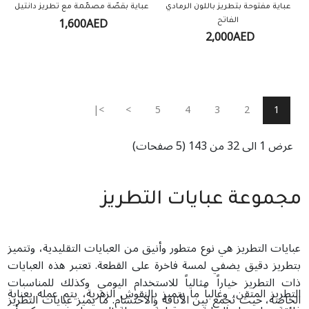
عباية مفتوحة بتطريز باللون الرمادي
عباية بقصّة مصمّمة مع تطريز دانتيل
1,600AED
الفاتح
2,000AED
>|
>
5
4
3
2
1
عرض 1 الى 32 من 143 (5 صفحات)
مجموعة عبايات التطريز
عبايات التطريز هي نوع متطور وأنيق من العبايات التقليدية، وتتميز
بتطريز دقيق يضفي لمسة فاخرة على القطعة. تعتبر هذه العبايات
ذات التطريز خياراً مثالياً للاستخدام اليومي وكذلك للمناسبات
التطريز المتقن، وغالباً ما يتميز بالنقوش الزهرية، يتم عمله بعناية
الخاصة، حيث تجمع بين الأناقة والاحتشام. ما يميز عبايات التطريز