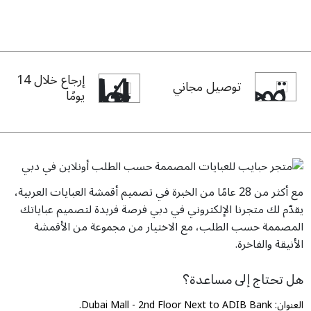
إمكانية إضافة تفاصيل دقيقة كالحبات الكريستال أو الدانتيل أو
والحواف.
الأحجار أو الترتر. اطلب
عباية
من متجر حبايب أونلاين واستمتع
بإطلالة عصرية أنيقة مصممة خصيصًا لك.
إرجاع خلال 14
توصيل مجاني
يومًا
مع أكثر من 28 عامًا من الخبرة في تصميم أقمشة العبايات العربية،
يقدّم لك متجرنا الإلكتروني في دبي فرصة فريدة لتصميم عباياتك
المصممة حسب الطلب، مع الاختيار من مجموعة من الأقمشة
الأنيقة والفاخرة.
هل تحتاج إلى مساعدة؟
العنوان: Dubai Mall - 2nd Floor Next to ADIB Bank.