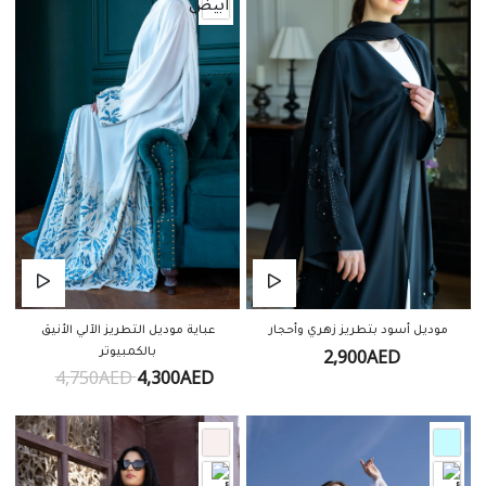
موديل أسود بتطريز زهري وأحجار
عباية موديل التطريز الآلي الأنيق
2,900AED
بالكمبيوتر
4,750AED
4,300AED