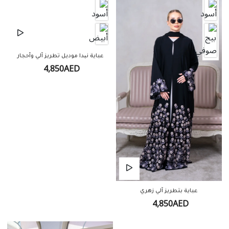
عباية نیدا موديل تطريز آلي وأحجار
4,850AED
عباية بتطريز آلي زهري
4,850AED