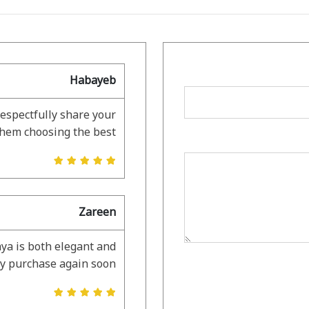
Habayeb
respectfully share your
them choosing the best.
Zareen
ya is both elegant and
ely purchase again soon.