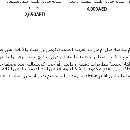
عباية موديل دانتيل مفصل وأحجار
عباية موديل دانتيل أسود مفصل
ع
4,000AED
وأحجار
2,650AED
سلامية مثل الإمارات العربية المتحدة، ترمز إلى الحياء والأناقة. على 
سم بالكامل. تحظى بشعبية خاصة في دول الخليج، حيث توفر توازناً بين 
لقة
الحديثة بتطريزات دقيقة أو دانتيل أو أحجار كريستالية، مما يجعلها خي
كتروني. تقدم مجموعتنا تشكيلة واسعة من التصاميم، بدءًا من الكلاسيك
وبك الخاص.
اشترِ عبايتك
من متجرنا واستمتع بتجربة تسوق سلسة مع تو