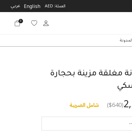
عربي
English
العملة:
AED
0
لمدونة
نة مغلقة مزينة بحجارة
كي
2
($640)
شامل الضريبة