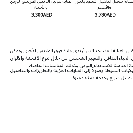
باية موديل الدانتيل الأسود بالخرز
عباية موديل الدانتيل الفرنسي الوردي
والأحجار
والأحجار
3,300AED
3,780AED
عكس العباية المفتوحة التي تُرتدى عادة فوق الملابس الأخرى ويمكن
الحياء الثقافي والتعبير الشخصي من خلال تنوع الأقمشة والألوان
ارًا مناسبًا للاستخدام اليومي وكذلك المناسبات الخاصة.
يات البسيطة وصولاً إلى العبايات المزينة بالتطريزات والتفاصيل
صيل سريع وخدمة عملاء مميزة.