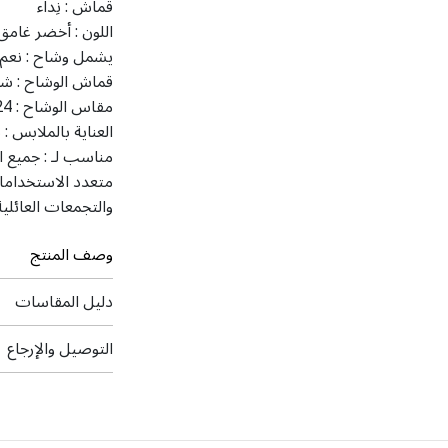
قماش :
نِداء
اللون :
أخضر غامق
يشمل وشاح :
نعم
قماش الوشاح :
شي
مقاس الوشاح :
24 × 81 
العناية بالملابس :
ت
مناسب لـ :
جميع ا
متعدد الاستخداما
والتجمعات العائلية
وصف المنتج
دليل المقاسات
التوصيل والإرجاع