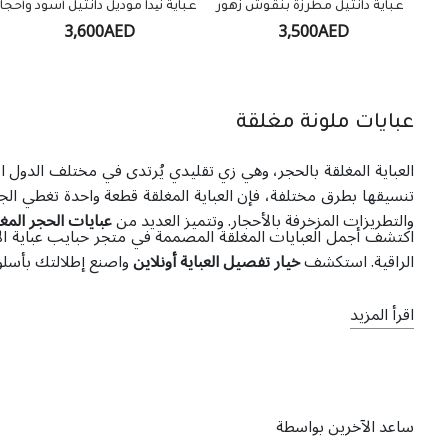
عباية دانتيل مطرزة بنقوش زهور
عباية نیدا موديل دانتيل أسود وأحجار
3,600AED
3,500AED
عبايات ملونة مغلقة
العباية المغلقة بالحجر، وهي زي تقليدي يُرتدى في مختلف الدول الإ
تنسيقها بطرق مختلفة، فإن العباية المغلقة قطعة واحدة تغطي الج
والتطريزات المزخرفة بالأحجار. وتتميز العديد من
عبايات الحجر المغ
اكتشف أجمل العبايات المغلقة المصممة في متجر حبايب عباية الإل
الراقية. استكشف
خيار تفصيل العباية أونلاين
واصنع إطلالتك بأسل
اقرأ المزيد
ساعد الآخرين بواسطة