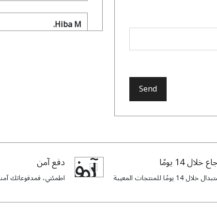
Hiba M.
ect. The color brought a
 to traditional abayas.
Send
Rasha M
nd I’m blown away. The
d design are unmatched.
اع خلال 14 يومًا
دفع آمن
ل خلال 14 يومًا للمنتجات المعيبة
اطمئني، فمدفوعاتك آمنة 