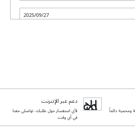
2025/09/27
I wore this to a formal dinner, and it was perf
modern twist
2025/09/07
This was my first purchase from Habayeb, a
quality, service, an
دعم عبر الإنترنت
ومحمية دائماً
لأي استفسار حول طلبك، تواصلي معنا
في أي وقت