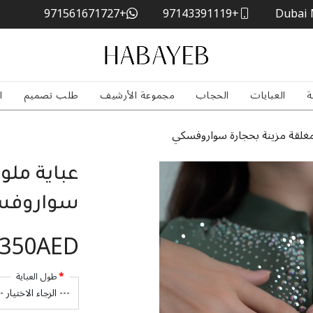
+971561671727
+97143391119
Dubai 
ة
العبايات
الحجاب
مجموعة الأرشيف
طلب تصميم
ا
 مغلقة مزينة بحجارة سواروفسكي
عباية ملو
سواروفس
,350AED
طول العباية