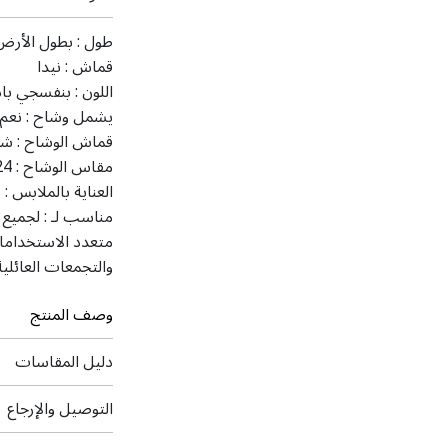
طول :
بطول الأرض
قماش :
نيدا
اللون :
بنفسجي باذ
يشمل وشاح :
نعم
قماش الوشاح :
شي
مقاس الوشاح :
24 × 81 
العناية بالملابس :
ت
مناسب لـ :
لجميع 
متعدد الاستخداما
والتجمعات العائلية
وصف المنتج
دليل المقاسات
التوصيل والإرجاع