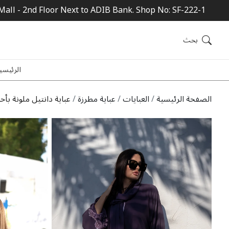
Mall - 2nd Floor Next to ADIB Bank. Shop No: SF-222-1
بحث
الرئيسي
الصفحة الرئيسية
العبايات
عباية مطرزة
عباية دانتيل ملونة بأح