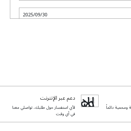
2025/09/30
I have shopped many times here and each 
getting better.
2025/08/09
I bought the purple version of this a
comfortable, and the lace tulle is beautifully s
دعم عبر الإنترنت
bit high, but this store specializes in luxury abay
ومحمية دائماً
لأي استفسار حول طلبك، تواصلي معنا
في أي وقت