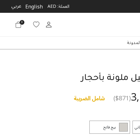
عربي
English
العملة:
AED
0
لمدونة
يل ملونة بأحجار
3
($871)
شامل الضريبة
اني
بيج فاتح