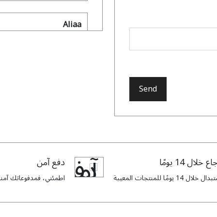
Aliaa
time, the designs keep
 Exclusive and timeless.
Send
Munira
baya. It’s very soft and
titched. The price was a
اع خلال 14 يومًا
دفع آمن
as, and their quality is
truly outstanding.
ل خلال 14 يومًا للمنتجات المعيبة
اطمئني، فمدفوعاتك آمنة 