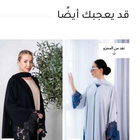
قد يعجبك أيضًا
نفد من المخزو
ن