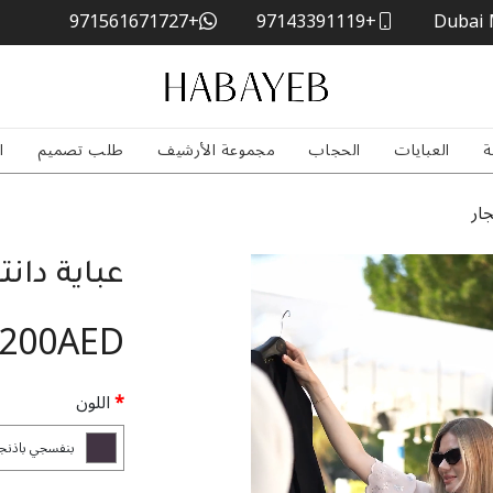
+971561671727
+97143391119
Dubai 
ة
العبايات
الحجاب
مجموعة الأرشيف
طلب تصميم
ا
جار
عباية دانت
,200AED
اللون
بنفسجي باذنج