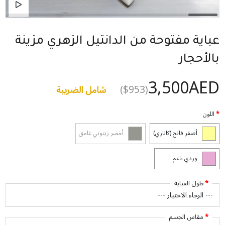
عباية مفتوحة من الدانتيل الزهري مزينة
بالأحجار
3,500AED
($953)
شامل الضريبة
اللون
أصفر فاتح (كاناري)
أخضر زيتوني غامق
وردي ناعم
طول العباية
مقاس الجسم