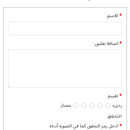
I wore this to a family gathering, and everyone asked me about
الاسم:
it. The yellow color combination is absolutely gorgeous.
اضافة تعليق:
تقييم
رديء
ممتاز
التحقق
ادخل رمز التحقق كما في الصورة أدناه