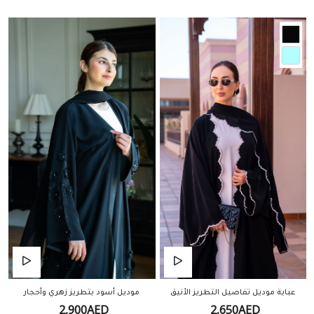
عباية موديل تفاصيل التطريز الأنيق
موديل أسود بتطريز زهري وأحجار
2,900AED
2,650AED