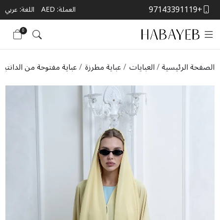
+97143391119
العملة:
AED
اللغة: عربي
0
الصفحة الرئيسية
العبايات
عباية مطرزة
عباية مفتوحة من الدانتيل 