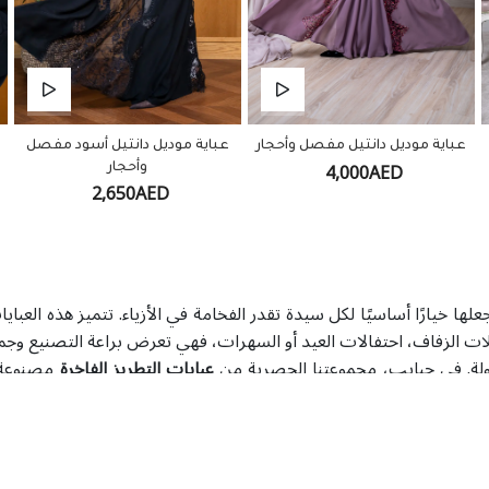
عباية موديل دانتيل مفصل وأحجار
عباية موديل دانتيل أسود مفصل
ع
4,000AED
وأحجار
2,650AED
 يجعلها خيارًا أساسيًا لكل سيدة تقدر الفخامة في الأزياء. تتميز هذه
ات الزفاف، احتفالات العيد أو السهرات، فهي تعرض براعة التصنيع وجما
سهولة. في حبايب، مجموعتنا الحصرية من
عبايات التطريز الفاخرة
مصنوعة م
الشرقية وخيارات تنسيق متنوعة لكل مناسبة.