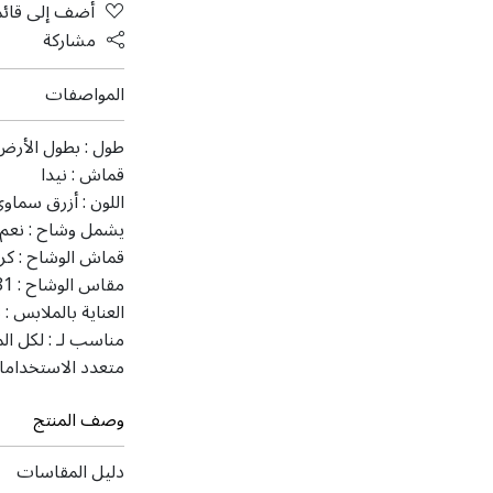
أضف إلى قائم
مشاركة
المواصفات
طول :
بطول الأرض
قماش :
نيدا
اللون :
أزرق سماوي 
يشمل وشاح :
نعم
قماش الوشاح :
كر
مقاس الوشاح :
 81
العناية بالملابس :
ت
مناسب لـ :
لكل ال
متعدد الاستخداما
وصف المنتج
دليل المقاسات