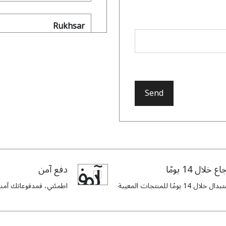
Rukhsar
ones add a soft sparkle
or is soft, unique, and
flattering.
Send
Firyal
nestly, I’ve never felt
اع خلال 14 يومًا
دفع آمن
roidery looks like pure
art
ل خلال 14 يومًا للمنتجات المعيبة
اطمئني، فمدفوعاتك آمنة 