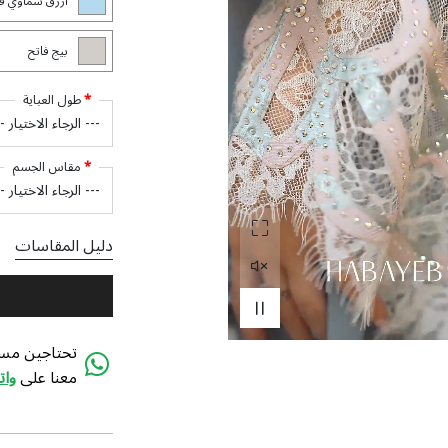
أزرق سماوي فا
بيج فاتح
طول العباية
مقاس الجسم
دليل المقاسات
تحتاجين مسا
معنا على
وا