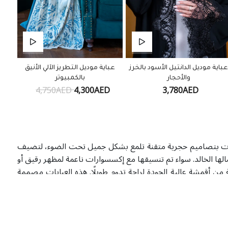
باية موديل الدانتيل الأسود بالخرز
عباية موديل التطريز الآلي الأنيق
والأحجار
بالكمبيوتر
4,750AED
4,300AED
3,780AED
 العبايات بتصاميم حجرية متقنة تلمع بشكل جميل تحت الضوء، لتضيف
لها الخالد. سواء تم تنسيقها مع إكسسوارات ناعمة لمظهر رقيق أو
ن أقمشة عالية الجودة لراحة تدوم طويلًا. هذه العبايات مصممة