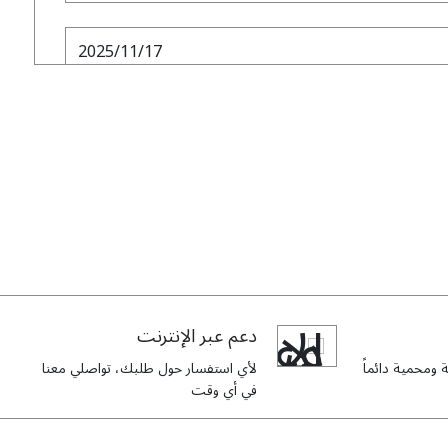
2025/11/17
The laser-cut patterns are the highlight. The st
that enhances the look. and The olive col
2025/09/30
I bought my first abaya from this shop and ho
دعم عبر الإنترنت
more elegant. The fabric is so soft, and the emb
ومحمية دائماً
لأي استفسار حول طلبك، تواصلي معنا
في أي وقت