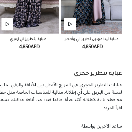
عباية نیدا موديل تطريز آلي وأحجار
عباية بتطريز آلي زهري
4,850AED
4,850AED
عباية بتطريز حجري
عبايات التطريز الحجري هي المزيج الأمثل بين الأناقة والرقي، ما
لمسة من البريق على أي إطلالة. مثالية للمناسبات الخاصة مثل حفل
مع قطع بارزة لإطلالة أكثر جرأة، فإنها تعزز من أناقة خزانتك ب
للمرأة العصرية المواكبة للموضة، وتجمع بين روح الفخامة العربية 
اقرأ المزيد
ساعد الآخرين بواسطة