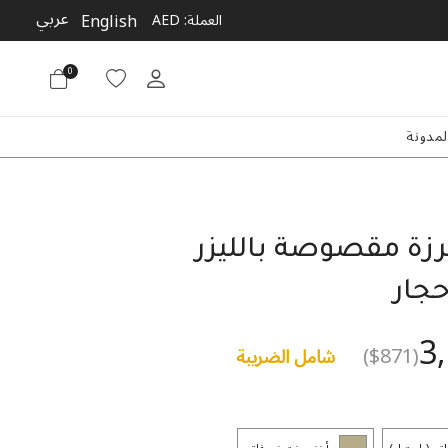
عربي
English
العملة:
AED
0
لمدونة
زة مقصوصة بالليزر
حجار
3
($871)
شامل الضريبة