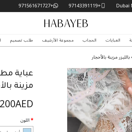
+971561671727
+97143391119
Dubai 
ة
العبايات
الحجاب
مجموعة الأرشيف
طلب تصميم
ا
لليزر مزينة بالأحجار
عباية مطر
مزينة بالأ
,200AED
اللون