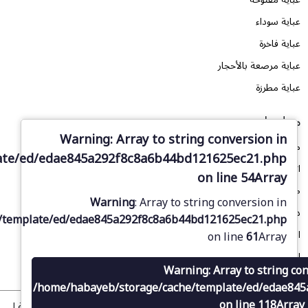
عباية سوداء
عباية فاخرة
عباية مرصعة بالأحجار
عباية مطرزة
معلومات
Warning
: Array to string conversion in
من نحن
ate/ed/edae845a292f8c8a6b44bd121625ec21.php
اتصل بنا
on line
54
Array
طلب تصميم
Warning
: Array to string conversion in
دليل المقاسات
/template/ed/edae845a292f8c8a6b44bd121625ec21.php
المدونة
on line
61
Array
الأسئلة الشائعة
Warning
: Array to string co
/home/habayeb/storage/cache/template/ed/edae84
on line
118
Array
© 2025 متجر حبايب الإلكتروني للعبايات. جميع الحقوق محفوظة لـ