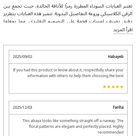
تعتبر العبايات السوداء المطرزة رمزًا للأناقة الخالدة، حيث تجمع بين
الرقي الكلاسيكي وروعة التفاصيل اليدوية. تتميز هذه العبايات بتطريز
دقيق يضيف لمسات فخمة على التصميم التقليدي، مما يجعلها
مثالية للاستخدام اليومي والمناسبات الخاصة. يبرز تناقض القماش
اقرأ المزيد
الأسود الغني مع خيوط التطريز اللامعة إطلالة راقية تعكس الذوق
الرفيع والتراث الثقافي. سواء زيّنت بتصاميم زهرية بسيطة لمن
يفضلون الأسلوب البسيط أو بأنماط يدوية متقنة لمن يرغبون بإطلالة
2025/09/02
Habayeb
جريئة،
تصاميم العبايات المطرزة
تقدم خيارات متنوعة وأنيقة. فهي
الخيار المثالي للسيدات اللاتي يفضلن الأناقة المحتشمة مع لمسة
If you had this product or know about it, respectfully share your
فنية، وتبقى من القطع الأساسية في كل مجموعة عبايات فاخرة.
information with others to help them choosing the best.
2025/12/03
Fariha
This abaya looks like something straight off a runway. The
floral patterns are elegant and perfectly placed. Highly
recommended