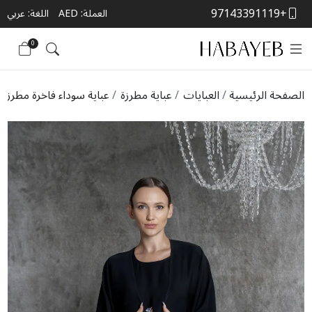
+97143391119
العملة:
AED
اللغة: عربي
0
الصفحة الرئيسية
العبايات
عباية مطرزة
عباية سوداء فاخرة مطرزة م