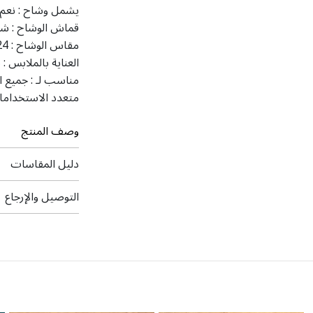
يشمل وشاح :
نعم
قماش الوشاح :
شي
مقاس الوشاح :
24 × 81 
العناية بالملابس :
ت
مناسب لـ :
جميع ا
متعدد الاستخداما
وصف المنتج
دليل المقاسات
التوصيل والإرجاع