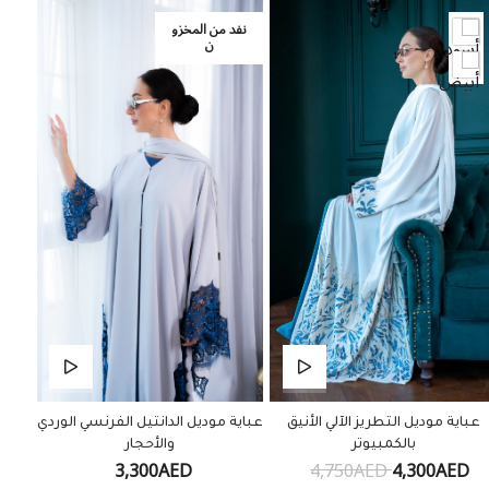
نفد من المخزو
ن
عباية موديل التطريز الآلي الأنيق
عباية موديل الدانتيل الفرنسي الوردي
بالكمبيوتر
والأحجار
3,300AED
4,750AED
4,300AED