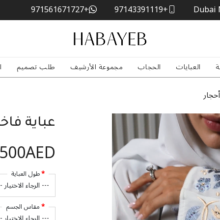
+971561671727
+97143391119
Dubai 
ة
العبايات
الحجاب
مجموعة الأرشيف
طلب تصميم
ا
أحجار
عباية فاخ
,500AED
طول العباية
مقاس الجسم