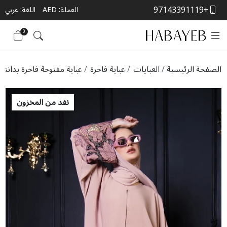
+97143391119
العملة:
AED
اللغة: عربي
0
الصفحة الرئيسية
العبايات
عباية فاخرة
عباية مفتوحة فاخرة بدانتيل
نفد من المخزون