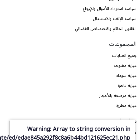
سياسة استرداد الأموال والإرجاع
سياسة الإلغاء والاستبدال
القانون الحاكم والاختصاص القضائي
المجموعات
جميع العبايات
عباية مفتوحة
عباية سوداء
عباية فاخرة
عباية مرصعة بالأحجار
عباية مطرزة
معلومات
Warning
: Array to string conversion in
من نحن
ate/ed/edae845a292f8c8a6b44bd121625ec21.php