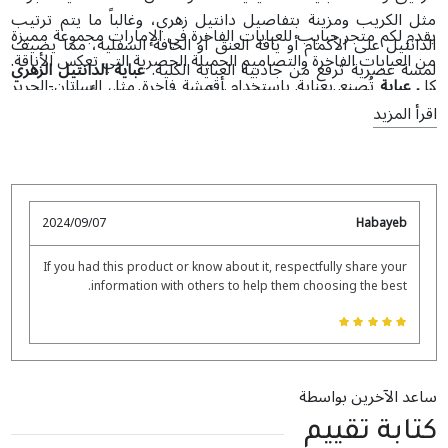
مثل الكريب ومزينة بتفاصيل دانتيل زهري، وغالباً ما يتم ترتيب
يقدم لكم متجر حبايب للعبايات الفاخرة في الإمارات مجموعة مميزة
الدانتيل على الأكمام أو ياقة العنق أو الحافة السفلية، مما يضيف
من العبايات الفاخرة والتصاميم الجميلة الحصرية التي تعكس الأناقة.
لمسة عصرية ترفع من جاذبية العباية الكلية.
عباية الدانتيل الزهري
كل
عباية
تُصنع بعناية باستخدام أقمشة فاخرة مثل الساتان-الحرير
الفاخرة
مثالية للتجمعات الرسمية أو حفلات الزفاف أو المناسبات
والنيدا لضمان مزيج مثالي بين الراحة والأناقة. مع التركيز على
اقرأ المزيد
المسائية.
التفاصيل الدقيقة والزخارف الفريدة، تتميز عباياتنا بتصاميم
استثنائية واطلالة راقية للمناسبات الرسمية.
2024/09/07
Habayeb
If you had this product or know about it, respectfully share your
information with others to help them choosing the best.
ساعد الآخرين بواسطة
كتابة تقييم