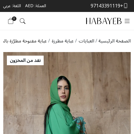
+97143391119
العملة:
AED
اللغة: عربي
0
الصفحة الرئيسية
العبايات
عباية مطرزة
عباية مفتوحة مطرّزة بالدان
نفد من المخزون