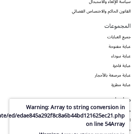
سياسة الإلغاء والاستبدال
القانون الحاكم والاختصاص القضائي
المجموعات
جميع العبايات
عباية مفتوحة
عباية سوداء
عباية فاخرة
عباية مرصعة بالأحجار
عباية مطرزة
معلومات
Warning
: Array to string conversion in
من نحن
ate/ed/edae845a292f8c8a6b44bd121625ec21.php
اتصل بنا
on line
54
Array
طلب تصميم