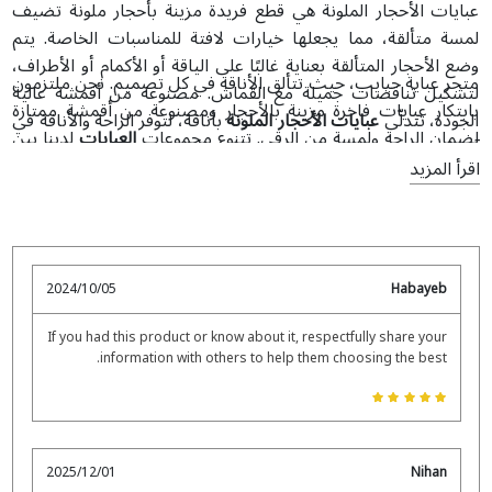
عبايات الأحجار الملونة هي قطع فريدة مزينة بأحجار ملونة تضيف
لمسة متألقة، مما يجعلها خيارات لافتة للمناسبات الخاصة. يتم
وضع الأحجار المتألقة بعناية غالبًا على الياقة أو الأكمام أو الأطراف،
متجر عباية حبايب، حيث تتألق الأناقة في كل تصميم. نحن ملتزمون
لتشكيل تناقضات جميلة مع القماش. مصنوعة من أقمشة عالية
بابتكار عبايات فاخرة مزينة بالأحجار ومصنوعة من أقمشة ممتازة
الجودة، تتدلّى
عبايات الأحجار الملونة
بأناقة، لتوفر الراحة والأناقة في
لضمان الراحة ولمسة من الرقي. تتنوع مجموعات
العبايات
لدينا بين
آن واحد.
ألوان وتصاميم جذابة من الأسود الكلاسيكي والدرجات الحيادية إلى
اقرأ المزيد
الدرجات النابضة لمن يحب التميز. كل عباية مزينة بتطعيمات حجرية
دقيقة، تضيف بريقاً لتصاميم كلاسيكية وعصرية. تتيح لك عباياتنا
إبراز أسلوبك برقي وأناقة. سواء كنت تبحثين عن قطعة جاهزة أو
عباية
مخصصة
تلائم ذوقك، فإن عباياتنا تتيح لك التعبير عن أناقتك برقي
2024/10/05
Habayeb
وذوق.
If you had this product or know about it, respectfully share your
information with others to help them choosing the best.
2025/12/01
Nihan