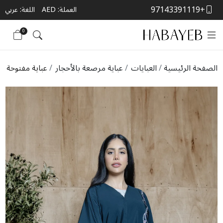
+97143391119
العملة:
AED
اللغة: عربي
0
الصفحة الرئيسية
العبايات
عباية مرصعة بالأحجار
عباية مفتوحة با