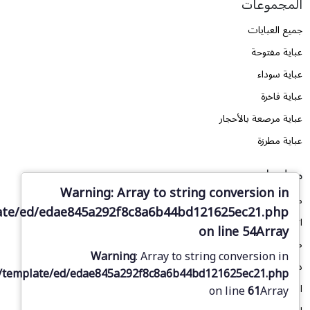
المجموعات
جميع العبايات
عباية مفتوحة
عباية سوداء
عباية فاخرة
عباية مرصعة بالأحجار
عباية مطرزة
معلومات
Warning
: Array to string conversion in
من نحن
ate/ed/edae845a292f8c8a6b44bd121625ec21.php
اتصل بنا
on line
54
Array
طلب تصميم
Warning
: Array to string conversion in
دليل المقاسات
/template/ed/edae845a292f8c8a6b44bd121625ec21.php
المدونة
on line
61
Array