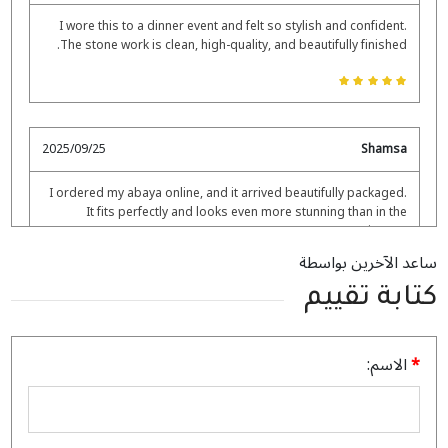
I wore this to a dinner event and felt so stylish and confident.
The stone work is clean, high-quality, and beautifully finished.
2025/09/25
Shamsa
I ordered my abaya online, and it arrived beautifully packaged.
It fits perfectly and looks even more stunning than in the
pictures.
ساعد الآخرين بواسطة
كتابة تقييم
2025/09/02
Falah
الاسم:
The designs are unique, not like anything else I’ve seen online.
Very chic and classy.