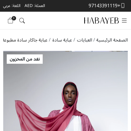
+97143391119
العملة:
AED
اللغة: عربي
0
الصفحة الرئيسية
العبايات
عباية سادة
عباية جاكار سادة مطبوعة
نفد من المخزون