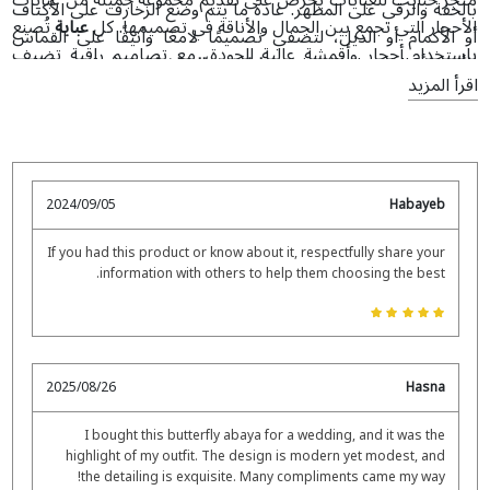
متجر حبايب للعبايات يحرص على تقديم مجموعة جميلة من عبايات
بالخفة والرقي على المظهر. عادةً ما يتم وضع الزخارف على الأكتاف
الأحجار التي تجمع بين الجمال والأناقة في تصميمها. كل
عباية
تُصنع
أو الأكمام أو الذيل، لتضفي تصميمًا لامعًا وأنيقًا على القماش
باستخدام أحجار وأقمشة عالية الجودة، مع تصاميم راقية تضيف
الأسود أو الباستيل المتدفق.
عباية حجر الفراشة
مصنوعة من قماش
لمسة فاخرة للعباية التقليدية. تشمل مجموعتنا خيارات متنوعة من
اقرأ المزيد
عالي الجودة ومريح لضمان شعورك بالأنوثة والرشاقة كما تظهرين.
لمسات الأحجار البسيطة إلى الزخارف الجريئة والمعقدة، لتجدي
العباية المثالية
المصممة حسب الطلب
التي تعكس ذوقك الخاص.
مع الاهتمام بالتفاصيل والالتزام بالجودة، نسعى لجعل كل من ترتدي
من تشكيلتنا تشعر بالثقة والجمال.
2024/09/05
Habayeb
If you had this product or know about it, respectfully share your
information with others to help them choosing the best.
2025/08/26
Hasna
I bought this butterfly abaya for a wedding, and it was the
highlight of my outfit. The design is modern yet modest, and
the detailing is exquisite. Many compliments came my way!