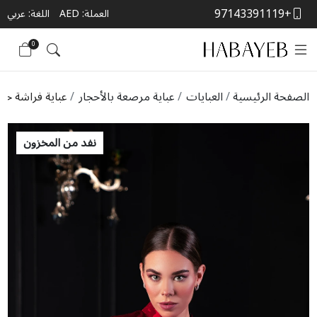
+97143391119
العملة:
AED
اللغة: عربي
0
الصفحة الرئيسية
العبايات
عباية مرصعة بالأحجار
عباية فراشة حمر
نفد من المخزون