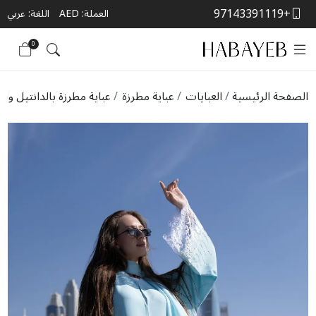
+97143391119
العملة:
AED
اللغة: عربي
0
الصفحة الرئيسية
العبايات
عباية مطرزة
عباية مطرزة بالدانتيل وال