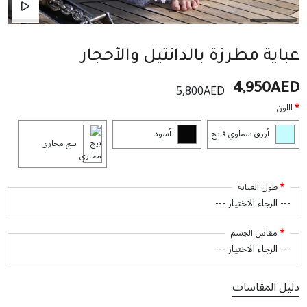
عباية مطرزة بالدانتيل والأحجار
5,800AED
4,950AED
اللون
أزرق سماوي فاتح
أسود
بيج محاري
طول العباية
مقاس الجسم
دليل المقاسات