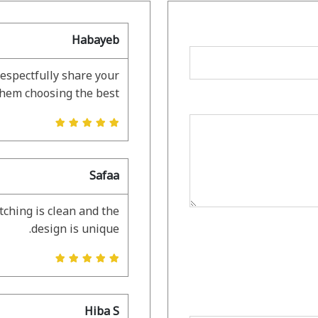
Habayeb
respectfully share your
them choosing the best.
Safaa
ching is clean and the
design is unique.
Hiba S