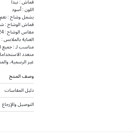
قماش :
نيدا
اللون :
أسود
يشمل وشاح :
نعم
قماش الوشاح :
شي
مقاس الوشاح :
24 × 81 
العناية بالملابس :
ت
مناسب لـ :
جميع ا
متعدد الاستخداما
غير الرسمية، والم
وصف المنتج
دليل المقاسات
التوصيل والإرجاع