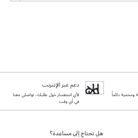
I wasn’t sure about buying luxury abayas online
2025/08/09
bought this black abaya, and the floral velvet
onto the fabric. The material is excellent—I’ve
دعم عبر الإنترنت
and it st
ومحمية دائماً
لأي استفسار حول طلبك، تواصلي معنا
في أي وقت
هل تحتاج إلى مساعدة؟