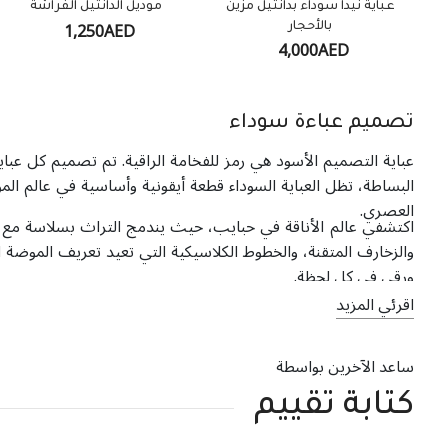
عباية نيدا سوداء بدانتيل مزين
موديل الدانتيل الفراشة
1,250AED
بالأحجار
4,000AED
تصميم عباءة سوداء
عباية التصميم الأسود هي رمز للفخامة الراقية. تم تصميم كل عباي
البساطة، تظل العباية السوداء قطعة أيقونية وأساسية في عالم ا
العصري.
اكتشفي عالم الأناقة في حبايب، حيث يندمج التراث بسلاسة مع 
والزخارف المتقنة، والخطوط الكلاسيكية التي تعيد تعريف الموضة
ورقي في كل لحظة.
اقرئي المزيد
ساعد الآخرين بواسطة
كتابة تقييم