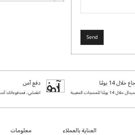
, but this exceeded my
expectations.
Send
Balqis
 lace is delicately sewn
 washed it a few times,
اع خلال 14 يومًا
دفع آمن
ill looks as good as new.
ل خلال 14 يومًا للمنتجات المعيبة
اطمئني، فمدفوعاتك آمنة 
العناية بالعملاء
معلومات