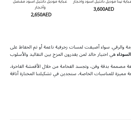
باية نیدا موديل دانتيل أسود وأحجار
عباية موديل دانتيل أسود مفصل
3,600AED
وأحجار
2,650AED
نعومة والرقي. سواء أضيفت لمسات زخرفية ناعمة أو تم الحفاظ على
السوداء
هي اختيار خالد لمن يقدرون المزج بين التقاليد والأسلوب
ة مصممة بدقة وفن، وتجسد الفخامة من خلال الأقمشة الفاخرة،
عة مميزة للمناسبات الخاصة، ستجدين في تشكيلتنا المختارة أناقة