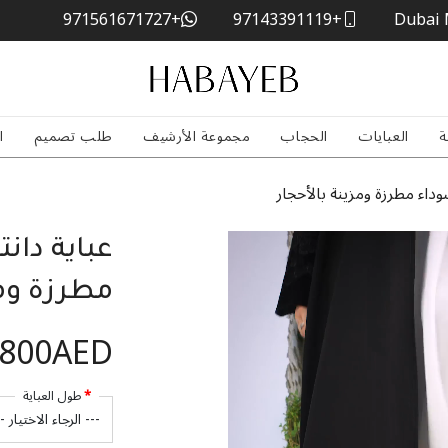
+971561671727
+97143391119
Dubai 
ة
العبايات
الحجاب
مجموعة الأرشيف
طلب تصميم
ا
داء مطرزة ومزينة بالأحجار
عباية دان
مطرزة ومز
,800AED
طول العباية