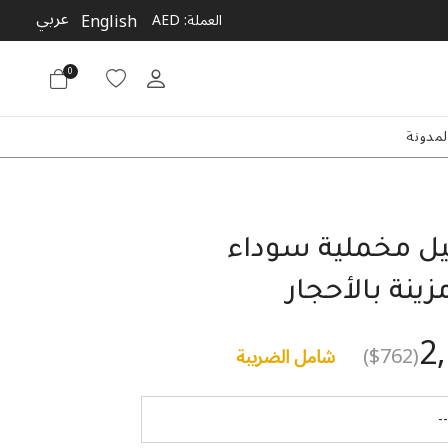
عربي
English
العملة:
AED
0
لمدونة
تيل مخملية سوداء
ينة بالأحجار
2
($762)
شامل الضريبة