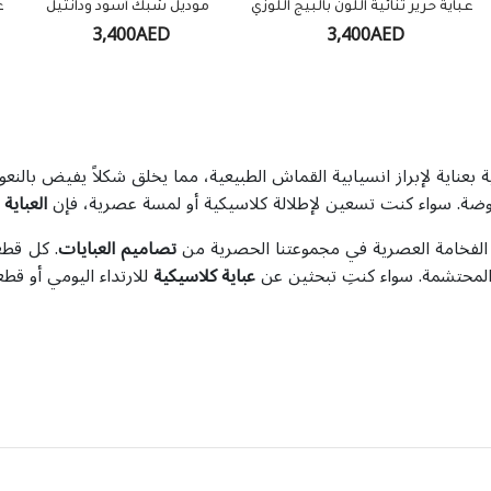
عباية حرير ثنائية اللون بالبيج اللوزي
موديل شبك أسود ودانتيل
ع
3,400AED
3,400AED
ة بعناية لإبراز انسيابية القماش الطبيعية، مما يخلق شكلاً يفيض بال
لموضة. سواء كنت تسعين لإطلالة كلاسيكية أو لمسة عصرية، فإن
العباية 
الفخامة العصرية في مجموعتنا الحصرية من
تصاميم العبايات
. كل قطع
 المحتشمة. سواء كنتِ تبحثين عن
عباية كلاسيكية
للارتداء اليومي أو قط