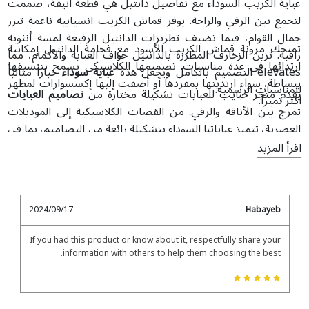
عباية الكريب السوداء مع تفاصيل دانتيل هي قطعة أنيقة، صممت
لتجمع بين الرقي والراحة. يوفر قماش الكريب انسيابية ناعمة تبرز
جمال القوام، فيما تضيف تطريزات الدانتيل الرفيعة لمسة أنثوية
تمنحك مرونة قماش الكريب الأسود مع فخامة الدانتيل إمكانية
راقية. تزين الزخارف المطرزة بالدانتيل حواف العباية والأكمام، مما
ارتدائها في عدة مناسبات. تصميمها الكلاسيكي يسمح بتنسيقها
elevates التصميم بالكامل ويجعل هذه
عباية سوداء
خياراً مثالياً
ببساطة، سواء ارتديتها بمفردها أو أضفت إليها إكسسوارات لمظهر
للمناسبات الرسمية.
يقدم متجر حبايب للعبايات تشكيلة مختارة من
تصاميم العبايات
أكثر تميزًا.
تمزج بين الأناقة والرقي. من القصات الكلاسيكية إلى الموديلات
العصرية، تتميز عباياتنا السوداء بتشكيلة رائعة من التصاميم، بما في
ذلك التطريز الدقيق، تفاصيل الدانتيل الناعمة، والتزيينات التي تزيد
اقرأ المزيد
من بساطتها أناقة. وفي
متجر عبايات دبي
يمكنك اختيار تصميمك
الخاص ليعكس ذوقك الشخصي فعلاً.
2024/09/17
Habayeb
If you had this product or know about it, respectfully share your
information with others to help them choosing the best.