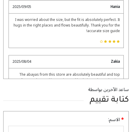
2025/09/05
Hania
I was worried about the size, but the fit is absolutely perfect. It
hugs in the right places and flows beautifully. Thank you for the
accurate size guide!
2025/08/04
Zakia
The abayas from this store are absolutely beautiful and top
quality. I’ve shopped here twice, and both times the packaging
was perfect and the delivery was right on time.
ساعد الآخرين بواسطة
كتابة تقييم
الاسم: